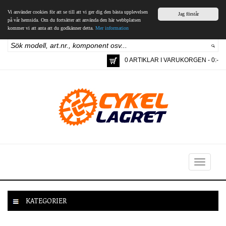
Vi använder cookies för att se till att vi ger dig den bästa upplevelsen
Jag förstår
på vår hemsida. Om du fortsätter att använda den här webbplatsen
kommer vi att anta att du godkänner detta.
Mer information
0 ARTIKLAR I VARUKORGEN - 0:-
Toggle
navigation
KATEGORIER