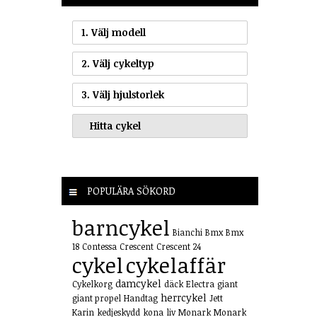
1. Välj modell
2. Välj cykeltyp
3. Välj hjulstorlek
POPULÄRA SÖKORD
barncykel
Bianchi
Bmx
Bmx
18
Contessa
Crescent
Crescent 24
cykel
cykelaffär
damcykel
Cykelkorg
däck
Electra
giant
herrcykel
giant propel
Handtag
Jett
Karin
kedjeskydd
kona
liv
Monark
Monark