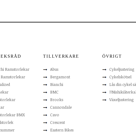
LEKSRÅD
TILLVERKARE
ÖVRIGT
chi Ramstorlekar
Abus
Cykeljustering
t Ramstorlekar
Bergamont
Cykelskötsel
alized
Bianchi
Lås din cykel s
lekar
BMC
!!Nishikiåterkal
torlekar
Brooks
Växeljustering
lar
Cannondale
torlekar BMX
Cavo
lstorlek
Crescent
nummer
Eastern Bikes