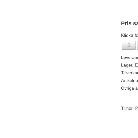
Pris s
Klicka fö
S
Leveran
Lager.
E
Tillverka
Artikeln
Övriga ar
Tillhör.
P