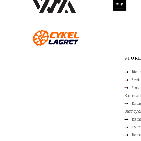
STOR
Bian
Scot
Speci
Ramstor
Rams
Barncyk
Rams
Cyke
Ram