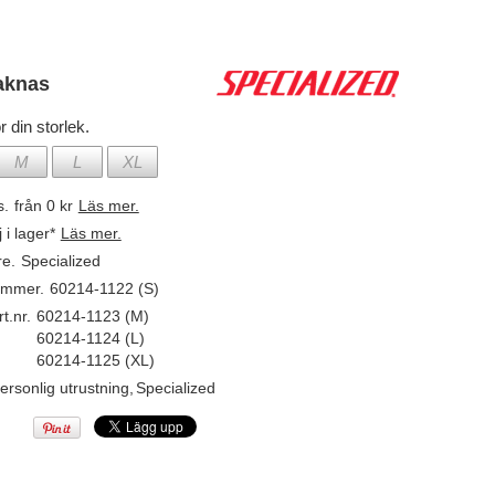
aknas
r din storlek.
M
L
XL
s.
från 0 kr
Läs mer.
j i lager*
Läs mer.
re.
Specialized
ummer.
60214-1122 (S)
t.nr.
60214-1123 (M)
60214-1124 (L)
60214-1125 (XL)
ersonlig utrustning
,
Specialized