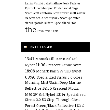
karin
Nishiki
pakethållare
Peak
Pedaler
Riprock
rockhopper
Roxter
sadel
Saga
Scott
Scott contessa
Scott roxter
scott roxter
24
scott scale
Scott spark
Scott Sportster
sirrus
Sjösala
skärm
Specialized
Stöd
the
Tova
tove
Trek
NYTT I LAGER
13:41
Monark Lill-Karin 20" Gul
11:06
Nyhet
Crescent Kebne Svart
18:08
Monark Karin 7v TBD Nyhet
09:40
Specialized Sirrus 3.0 Gloss
Morning Mist/Satin Deep Marine
14:56
Reflective
Crescent Modig
13:14
M20 29" Grå Nyhet
Specialized
Sirrus 2.0 EQ Step-Through Gloss
11:32
Forest Green/Black Reflective