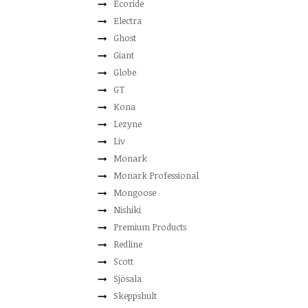
Ecoride
Electra
Ghost
Giant
Globe
GT
Kona
Lezyne
Liv
Monark
Monark Professional
Mongoose
Nishiki
Premium Products
Redline
Scott
Sjösala
Skeppshult