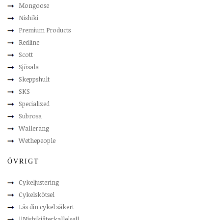
Mongoose
Nishiki
Premium Products
Redline
Scott
Sjösala
Skeppshult
SKS
Specialized
Subrosa
Walleräng
Wethepeople
ÖVRIGT
Cykeljustering
Cykelskötsel
Lås din cykel säkert
!!Nishikiåterkallelse!!