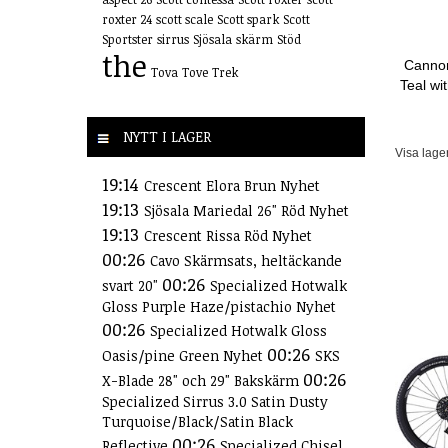
roxter 24
scott scale
Scott spark
Scott
Sportster
sirrus
Sjösala
skärm
Stöd
the
Cannon
Tova
Tove
Trek
Teal wi
NYTT I LAGER
Visa lage
19:14
Crescent Elora Brun Nyhet
19:13
Sjösala Mariedal 26" Röd Nyhet
19:13
Crescent Rissa Röd Nyhet
00:26
Cavo Skärmsats, heltäckande
00:26
svart 20"
Specialized Hotwalk
Gloss Purple Haze/pistachio Nyhet
00:26
Specialized Hotwalk Gloss
00:26
Oasis/pine Green Nyhet
SKS
00:26
X-Blade 28" och 29" Bakskärm
Specialized Sirrus 3.0 Satin Dusty
Turquoise/Black/Satin Black
00:26
Reflective
Specialized Chisel