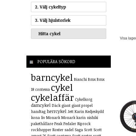
2. Välj cykeltyp
3. Välj hjulstorlek
Visa lage
POPULÄRA SÖKORD
barncykel
Bianchi
Bmx
Bmx
cykel
18
contessa
cykelaffär
Cykelkorg
damcykel
Däck
giant
giant propel
herrcykel
handtag
Jett
Karin
Kedjeskydd
kona
liv
Monark
Monark karin
nishiki
pakethållare
Peak
Pedaler
Riprock
rockhopper
Roxter
sadel
Saga
Scott
Scott
aspect 26
Scott contessa
Scott roxter
scott