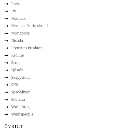
Lezyne
Liv
Monark
Monark Professional
Mongoose
Nishiki
Premium Products
Redline
Scott
Sjösala
Skeppshult
SKS
Specialized
Subrosa
Walleräng
Wethepeople
ÖVRIGT