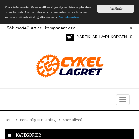
Vi använder cookies för att se till att vi ger dig den bästa upplevelsen
Jag förstår
på vår hemsida. Om du fortsätter att använda den här webbplatsen
kommer vi att anta att du godkänner detta.
Mer information
0 ARTIKLAR I VARUKORGEN - 0:-
Toggle
navigation
Hem
/
Personlig utrustning
/
Specialized
KATEGORIER