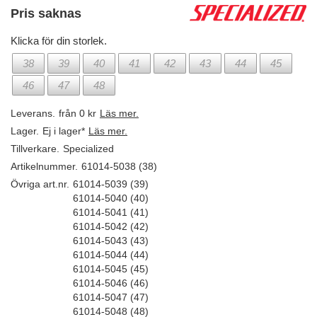
Pris saknas
Klicka för din storlek.
38
39
40
41
42
43
44
45
46
47
48
Leverans.
från 0 kr
Läs mer.
Lager.
Ej i lager*
Läs mer.
Tillverkare.
Specialized
Artikelnummer.
61014-5038 (38)
Övriga art.nr.
61014-5039 (39)
61014-5040 (40)
61014-5041 (41)
61014-5042 (42)
61014-5043 (43)
61014-5044 (44)
61014-5045 (45)
61014-5046 (46)
61014-5047 (47)
61014-5048 (48)