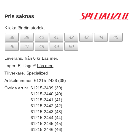
Pris saknas
Klicka för din storlek.
38
39
40
41
42
43
44
45
46
47
48
49
50
Leverans.
från 0 kr
Läs mer.
Lager.
Ej i lager*
Läs mer.
Tillverkare.
Specialized
Artikelnummer.
61215-2438 (38)
Övriga art.nr.
61215-2439 (39)
61215-2440 (40)
61215-2441 (41)
61215-2442 (42)
61215-2443 (43)
61215-2444 (44)
61215-2445 (45)
61215-2446 (46)