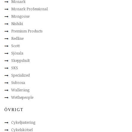
Monark
Monark Professional
Mongoose
Nishiki
Premium Products
Redline
Scott
Sjösala
Skeppshult
SKS
Specialized
Subrosa
Walleräng
Wethepeople
ÖVRIGT
Cykeljustering
Cykelskötsel