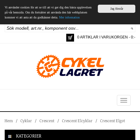
Vi använder cookies för att se till att vi ger dig den bästa upplevelsen
Jag förstår
på vår hemsida. Om du fortsätter att använda den här webbplatsen
kommer vi att anta att du godkänner detta.
Mer information
0 ARTIKLAR I VARUKORGEN - 0:-
Toggle
navigation
Hem
/
Cyklar
/
Crescent
/
Crescent Elcyklar
/
Crescent Elgot
KATEGORIER