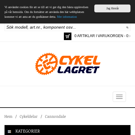
Vi använder cookies för att se till att vi ger dig den bästa upplevelsen
Jag förstår
på vår hemsida. Om du fortsätter att använda den här webbplatsen
kommer vi att anta att du godkänner detta.
Mer information
0 ARTIKLAR I VARUKORGEN - 0:-
Toggle
navigation
Hem
/
Cykeldelar
/
Cannondale
KATEGORIER