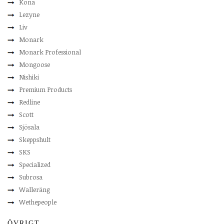
Kona
Lezyne
Liv
Monark
Monark Professional
Mongoose
Nishiki
Premium Products
Redline
Scott
Sjösala
Skeppshult
SKS
Specialized
Subrosa
Walleräng
Wethepeople
ÖVRIGT