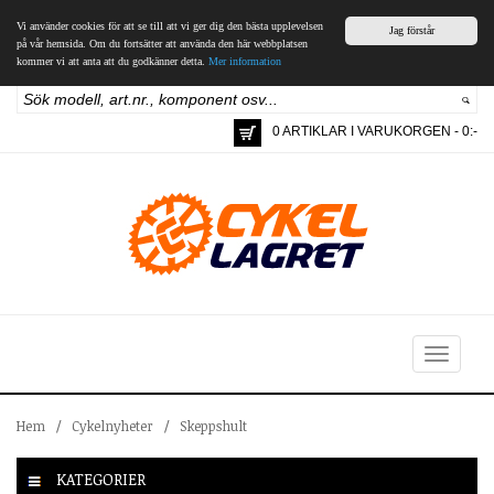
Vi använder cookies för att se till att vi ger dig den bästa upplevelsen
Jag förstår
på vår hemsida. Om du fortsätter att använda den här webbplatsen
kommer vi att anta att du godkänner detta.
Mer information
0 ARTIKLAR I VARUKORGEN - 0:-
Toggle
navigation
Hem
/
Cykelnyheter
/
Skeppshult
KATEGORIER