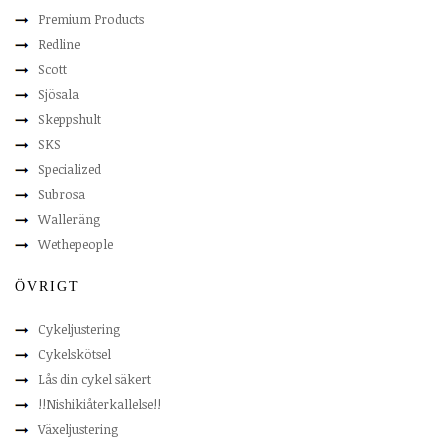
Premium Products
Redline
Scott
Sjösala
Skeppshult
SKS
Specialized
Subrosa
Walleräng
Wethepeople
ÖVRIGT
Cykeljustering
Cykelskötsel
Lås din cykel säkert
!!Nishikiåterkallelse!!
Växeljustering