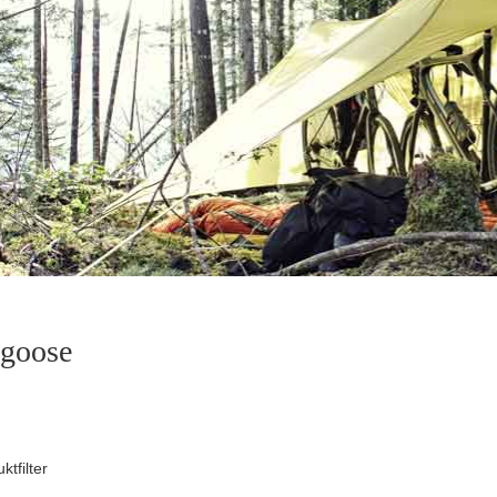
goose
ktfilter