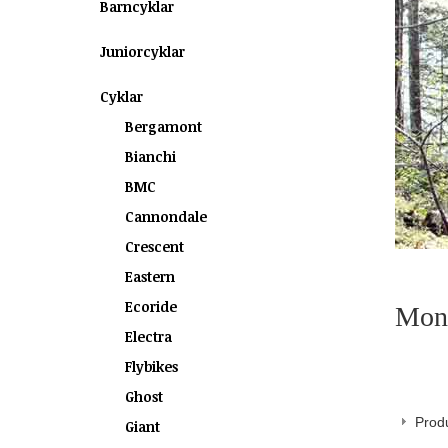
Barncyklar
Juniorcyklar
Cyklar
Bergamont
Bianchi
BMC
Cannondale
Crescent
Eastern
Ecoride
Mon
Electra
Flybikes
Ghost
Produ
Giant