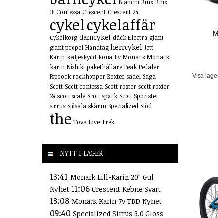
Bianchi
Bmx
Bmx
18
Contessa
Crescent
Crescent 24
cykel
cykelaffär
M
damcykel
Cykelkorg
däck
Electra
giant
herrcykel
giant propel
Handtag
Jett
Karin
kedjeskydd
kona
liv
Monark
Monark
karin
Nishiki
pakethållare
Peak
Pedaler
Riprock
rockhopper
Roxter
sadel
Saga
Visa lage
Scott
Scott contessa
Scott roxter
scott roxter
24
scott scale
Scott spark
Scott Sportster
sirrus
Sjösala
skärm
Specialized
Stöd
the
Tova
tove
Trek
NYTT I LAGER
13:41
Monark Lill-Karin 20" Gul
11:06
Nyhet
Crescent Kebne Svart
18:08
Monark Karin 7v TBD Nyhet
09:40
Specialized Sirrus 3.0 Gloss