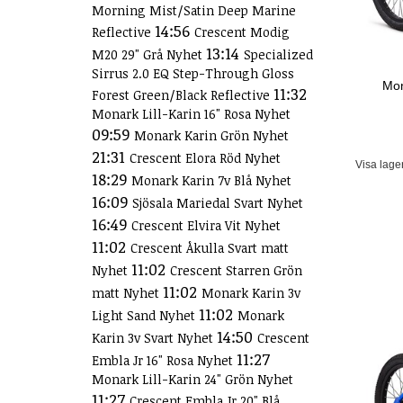
Morning Mist/Satin Deep Marine
14:56
Reflective
Crescent Modig
13:14
M20 29" Grå Nyhet
Specialized
Sirrus 2.0 EQ Step-Through Gloss
Mon
11:32
Forest Green/Black Reflective
Monark Lill-Karin 16" Rosa Nyhet
09:59
Monark Karin Grön Nyhet
21:31
Crescent Elora Röd Nyhet
Visa lage
18:29
Monark Karin 7v Blå Nyhet
16:09
Sjösala Mariedal Svart Nyhet
16:49
Crescent Elvira Vit Nyhet
11:02
Crescent Åkulla Svart matt
11:02
Nyhet
Crescent Starren Grön
11:02
matt Nyhet
Monark Karin 3v
11:02
Light Sand Nyhet
Monark
14:50
Karin 3v Svart Nyhet
Crescent
11:27
Embla Jr 16" Rosa Nyhet
Monark Lill-Karin 24" Grön Nyhet
11:27
Crescent Embla Jr 20" Blå