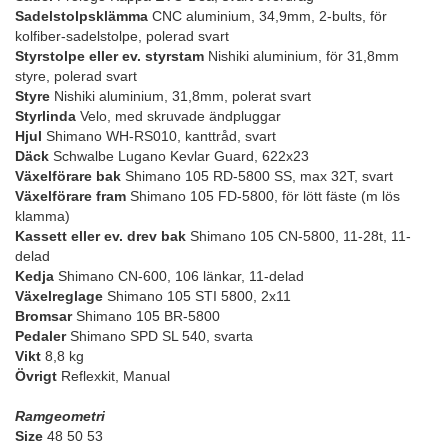
Sadelstolpsklämma
CNC aluminium, 34,9mm, 2-bults, för
kolfiber-sadelstolpe, polerad svart
Styrstolpe eller ev. styrstam
Nishiki aluminium, för 31,8mm
styre, polerad svart
Styre
Nishiki aluminium, 31,8mm, polerat svart
Styrlinda
Velo, med skruvade ändpluggar
Hjul
Shimano WH-RS010, kanttråd, svart
Däck
Schwalbe Lugano Kevlar Guard, 622x23
Växelförare bak
Shimano 105 RD-5800 SS, max 32T, svart
Växelförare fram
Shimano 105 FD-5800, för lött fäste (m lös
klamma)
Kassett eller ev. drev bak
Shimano 105 CN-5800, 11-28t, 11-
delad
Kedja
Shimano CN-600, 106 länkar, 11-delad
Växelreglage
Shimano 105 STI 5800, 2x11
Bromsar
Shimano 105 BR-5800
Pedaler
Shimano SPD SL 540, svarta
Vikt
8,8 kg
Övrigt
Reflexkit, Manual
Ramgeometri
Size
48 50 53