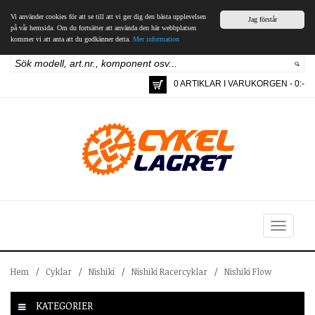
Vi använder cookies för att se till att vi ger dig den bästa upplevelsen
Jag förstår
på vår hemsida. Om du fortsätter att använda den här webbplatsen
kommer vi att anta att du godkänner detta.
Mer information
0 ARTIKLAR I VARUKORGEN - 0:-
Toggle
navigation
Hem
/
Cyklar
/
Nishiki
/
Nishiki Racercyklar
/
Nishiki Flow
KATEGORIER