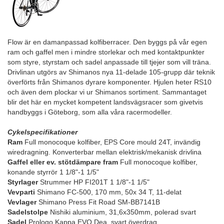
Flow är en damanpassad kolfiberracer. Den byggs på vår egen
ram och gaffel men i mindre storlekar och med kontaktpunkter
som styre, styrstam och sadel anpassade till tjejer som vill träna.
Drivlinan utgörs av Shimanos nya 11-delade 105-grupp där teknik
överförts från Shimanos dyrare komponenter. Hjulen heter RS10
och även dem plockar vi ur Shimanos sortiment. Sammantaget
blir det här en mycket kompetent landsvägsracer som givetvis
handbyggs i Göteborg, som alla våra racermodeller.
Cykelspecifikationer
Ram
Full monocoque kolfiber, EPS Core mould 24T, invändig
wiredragning. Konverterbar mellan elektrisk/mekanisk drivlina
Gaffel eller ev. stötdämpare fram
Full monocoque kolfiber,
konande styrrör 1 1/8"-1 1/5"
Styrlager
Strummer HP FI201T 1 1/8"-1 1/5"
Vevparti
Shimano FC-500, 170 mm, 50x 34 T, 11-delat
Vevlager
Shimano Press Fit Road SM-BB7141B
Sadelstolpe
Nishiki aluminium, 31,6x350mm, polerad svart
Sadel
Prologo Kappa EVO Dea, svart överdrag