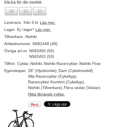
Klicka för din storlek.
48
50
53
Leverans.
från 0 kr
Läs mer.
Lager.
Ej i lager*
Läs mer.
Tillverkare.
Nishiki
Artikelnummer.
N582448 (48)
Övriga art.nr.
N582450 (50)
N582453 (53)
Tillhör.
Cyklar
,
Nishiki
,
Nishiki Racercyklar
,
Nishiki Flow
Egenskaper.
28" (Hjulstorlek)
,
Dam (Cykelmodell)
,
Alla Racercyklar (Cykeltyp)
,
Racercyklar Komfort (Cykeltyp)
,
Nishiki (Tillverkare)
,
Flera växlar (Växlar)
Hitta liknande cyklar.