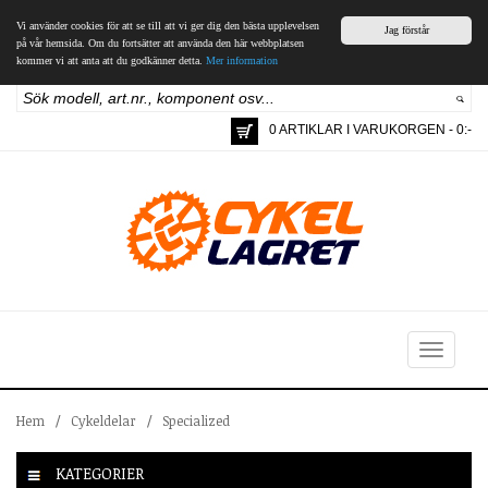
Vi använder cookies för att se till att vi ger dig den bästa upplevelsen
Jag förstår
på vår hemsida. Om du fortsätter att använda den här webbplatsen
kommer vi att anta att du godkänner detta.
Mer information
0 ARTIKLAR I VARUKORGEN - 0:-
Toggle
navigation
Hem
/
Cykeldelar
/
Specialized
KATEGORIER