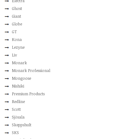
Electra
Ghost
Giant
Globe
GT
Kona
Lezyne
Liv
Monark
Monark Professional
Mongoose
Nishiki
Premium Products
Redline
Scott
Sjösala
Skeppshult
SKS