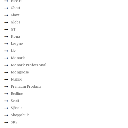
Electra
Ghost
Giant
Globe
GT
Kona
Lezyne
Liv
Monark
Monark Professional
Mongoose
Nishiki
Premium Products
Redline
Scott
Sjösala
Skeppshult
SKS