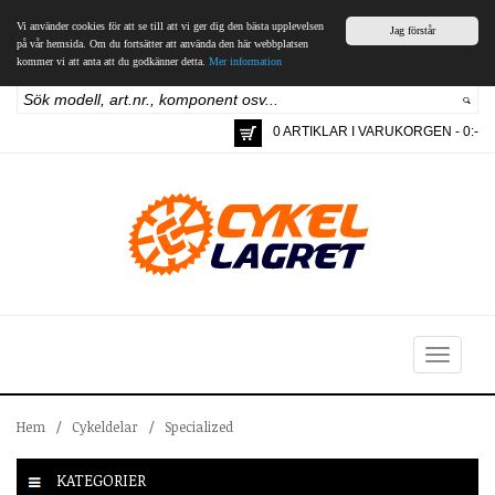
Vi använder cookies för att se till att vi ger dig den bästa upplevelsen
Jag förstår
på vår hemsida. Om du fortsätter att använda den här webbplatsen
kommer vi att anta att du godkänner detta.
Mer information
0 ARTIKLAR I VARUKORGEN - 0:-
Toggle
navigation
Hem
/
Cykeldelar
/
Specialized
KATEGORIER