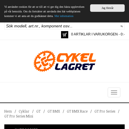
Vi använder cookies för att se till att vi ger dig den bästa upplevelsen
Jag förstår
på vår hemsida. Om du fortsätter att använda den här webbplatsen
kommer vi att anta att du godkänner detta.
Mer information
0 ARTIKLAR I VARUKORGEN - 0:-
Toggle
navigation
Hem
/
Cyklar
/
GT
/
GT BMX
/
GT BMX Race
/
GT Pro Series
/
GT Pro Series Mini