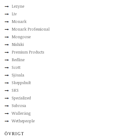
Lezyne
Liv
Monark
Monark Professional
Mongoose
Nishiki
Premium Products
Redline
Scott
Sjösala
Skeppshult
SKS
Specialized
Subrosa
Walleräng
Wethepeople
ÖVRIGT