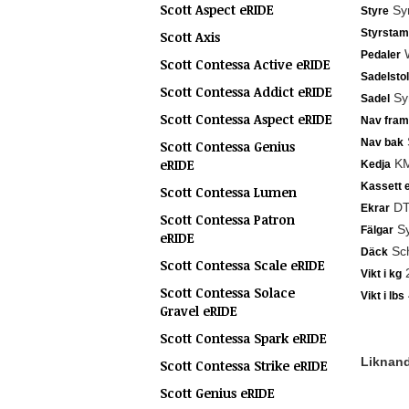
Scott Aspect eRIDE
Syn
Styre
Styrstam
Scott Axis
W
Pedaler
Scott Contessa Active eRIDE
Sadelsto
Scott Contessa Addict eRIDE
Sy
Sadel
Scott Contessa Aspect eRIDE
Nav fram
Nav bak
Scott Contessa Genius
eRIDE
KM
Kedja
Kassett e
Scott Contessa Lumen
DT
Ekrar
Scott Contessa Patron
Sy
Fälgar
eRIDE
Sch
Däck
Scott Contessa Scale eRIDE
Vikt i kg
Scott Contessa Solace
Vikt i lbs
Gravel eRIDE
Scott Contessa Spark eRIDE
Liknande
Scott Contessa Strike eRIDE
Scott Genius eRIDE