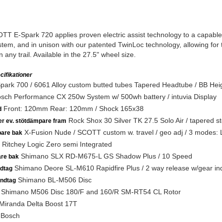
TT E-Spark 720 applies proven electric assist technology to a capab
stem, and in unison with our patented TwinLoc technology, allowing for t
 any trail. Available in the 27.5" wheel size.
ifikationer
park 700 / 6061 Alloy custom butted tubes Tapered Headtube / BB Heig
sch Performance CX 250w System w/ 500wh battery / intuvia Display
Front: 120mm Rear: 120mm / Shock 165x38
d
Rock Shox 30 Silver TK 27.5 Solo Air / tapered 
ler ev. stötdämpare fram
X-Fusion Nude / SCOTT custom w. travel / geo adj / 3 modes: Lo
are bak
Ritchey Logic Zero semi Integrated
Shimano SLX RD-M675-L GS Shadow Plus / 10 Speed
are bak
Shimano Deore SL-M610 Rapidfire Plus / 2 way release w/gear ind
dtag
Shimano BL-M506 Disc
ndtag
Shimano M506 Disc 180/F and 160/R SM-RT54 CL Rotor
Miranda Delta Boost 17T
Bosch