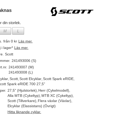
aknas
r din storlek.
M
L
s.
från 0 kr
Läs mer.
j i lager*
Läs mer.
re.
Scott
ummer.
241493006 (S)
t.nr.
241493007 (M)
241493008 (L)
yklar
,
Scott
,
Scott Elcyklar
,
Scott Spark eRIDE
,
cott Spark eRIDE 700 27,5"
per.
27,5" (Hjulstorlek)
,
Herr (Cykelmodell)
,
Alla MTB (Cykeltyp)
,
MTB XC (Cykeltyp)
,
Scott (Tillverkare)
,
Flera växlar (Växlar)
,
Elcyklar (Elassistans) (Övrigt)
Hitta liknande cyklar.