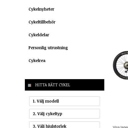
Cykelnyheter
Cykeltillbehör
Cykeldelar
Personlig utrustning
Cykelrea
HITTA RÄTT CYKEL
1. Välj modell
2. Välj cykeltyp
3. Välj hjulstorlek
Visa lage