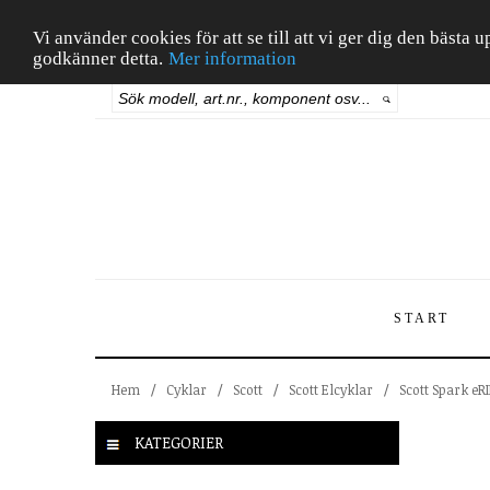
Vi använder cookies för att se till att vi ger dig den bäst
godkänner detta.
Mer information
START
Hem
/
Cyklar
/
Scott
/
Scott Elcyklar
/
Scott Spark eR
KATEGORIER