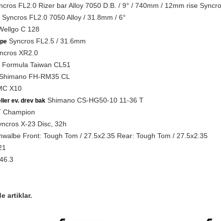
cros FL2.0 Rizer bar Alloy 7050 D.B. / 9° / 740mm / 12mm rise Syncro
Syncros FL2.0 7050 Alloy / 31.8mm / 6°
ellgo C 128
Syncros FL2.5 / 31.6mm
lpe
ncros XR2.0
Formula Taiwan CL51
Shimano FH-RM35 CL
C X10
Shimano CS-HG50-10 11-36 T
ller ev. drev bak
 Champion
ncros X-23 Disc, 32h
walbe Front: Tough Tom / 27.5x2.35 Rear: Tough Tom / 27.5x2.35
21
46.3
 artiklar.