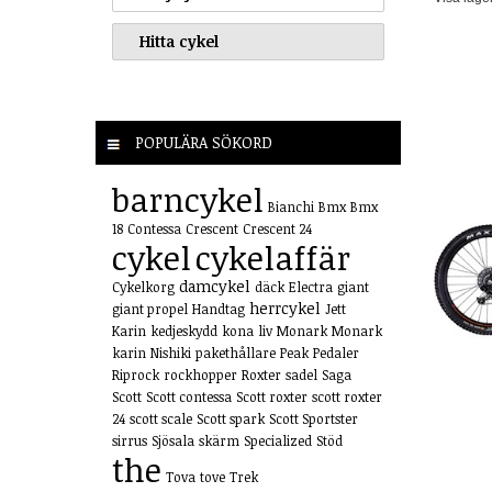
POPULÄRA SÖKORD
barncykel
Bianchi
Bmx
Bmx
18
Contessa
Crescent
Crescent 24
cykel
cykelaffär
damcykel
Cykelkorg
däck
Electra
giant
herrcykel
giant propel
Handtag
Jett
Karin
kedjeskydd
kona
liv
Monark
Monark
karin
Nishiki
pakethållare
Peak
Pedaler
Riprock
rockhopper
Roxter
sadel
Saga
Scott
Scott contessa
Scott roxter
scott roxter
24
scott scale
Scott spark
Scott Sportster
sirrus
Sjösala
skärm
Specialized
Stöd
the
Tova
tove
Trek