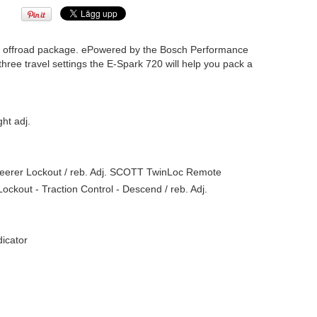
le offroad package. ePowered by the Bosch Performance
hree travel settings the E-Spark 720 will help you pack a
ht adj.
steerer Lockout / reb. Adj. SCOTT TwinLoc Remote
ckout - Traction Control - Descend / reb. Adj.
icator