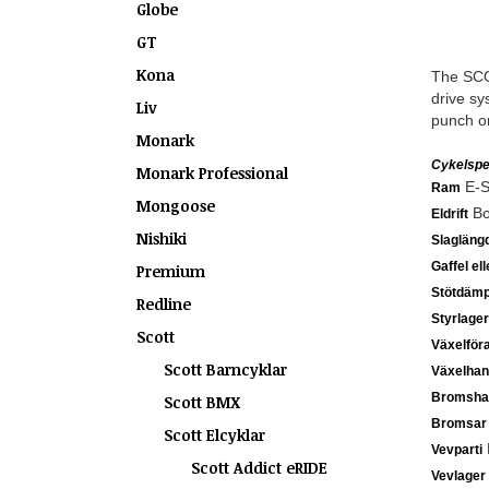
Globe
GT
Kona
The SCO
drive sy
Liv
punch on
Monark
Cykelspec
Monark Professional
E-S
Ram
Mongoose
Bo
Eldrift
Nishiki
Slagläng
Gaffel el
Premium
Stötdämp
Redline
Styrlager
Scott
Växelför
Scott Barncyklar
Växelhan
Bromsha
Scott BMX
Bromsar
Scott Elcyklar
Vevparti
Scott Addict eRIDE
Vevlager