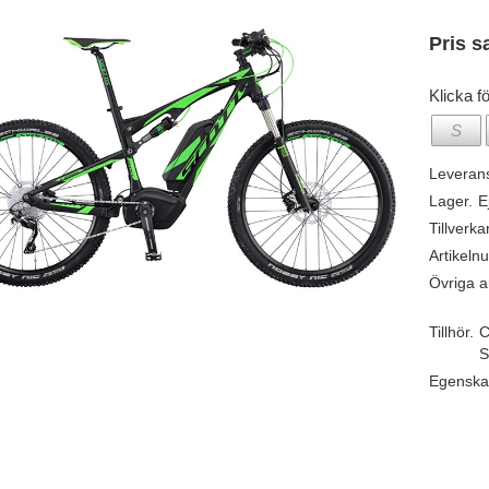
Pris s
Klicka fö
S
Leveran
Lager.
E
Tillverka
Artikeln
Övriga ar
Tillhör.
C
S
Egenska