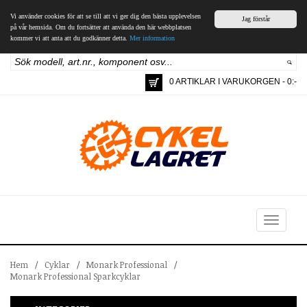
Vi använder cookies för att se till att vi ger dig den bästa upplevelsen
Jag förstår
på vår hemsida. Om du fortsätter att använda den här webbplatsen
kommer vi att anta att du godkänner detta.
Mer information
0 ARTIKLAR I VARUKORGEN - 0:-
Toggle
navigation
Hem
/
Cyklar
/
Monark Professional
/
Monark Professional Sparkcyklar