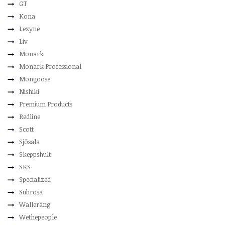
GT
Kona
Lezyne
Liv
Monark
Monark Professional
Mongoose
Nishiki
Premium Products
Redline
Scott
Sjösala
Skeppshult
SKS
Specialized
Subrosa
Walleräng
Wethepeople