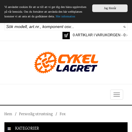
Vi använder cookies för att se till att vi ger dig den bästa upplevelsen
Jag förstår
på vår hemsida. Om du fortsätter att använda den här webbplatsen
kommer vi att anta att du godkänner detta.
Mer information
0 ARTIKLAR I VARUKORGEN - 0:-
Toggle
navigation
Hem
/
Personlig utrustning
/
Fox
KATEGORIER