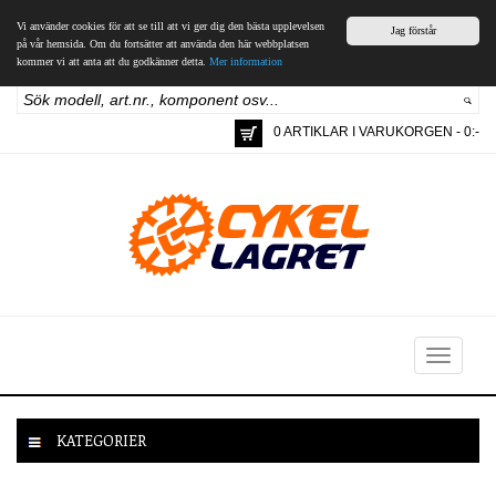
Vi använder cookies för att se till att vi ger dig den bästa upplevelsen
Jag förstår
på vår hemsida. Om du fortsätter att använda den här webbplatsen
kommer vi att anta att du godkänner detta.
Mer information
0 ARTIKLAR I VARUKORGEN - 0:-
Toggle
navigation
KATEGORIER