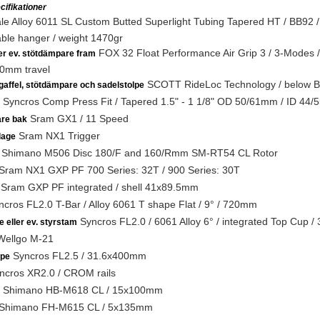
ifikationer
e Alloy 6011 SL Custom Butted Superlight Tubing Tapered HT / BB92 / 
ble hanger / weight 1470gr
FOX 32 Float Performance Air Grip 3 / 3-Modes 
ler ev. stötdämpare fram
00mm travel
SCOTT RideLoc Technology / below Ba
gaffel, stötdämpare och sadelstolpe
Syncros Comp Press Fit / Tapered 1.5" - 1 1/8" OD 50/61mm / ID 44
Sram GX1 / 11 Speed
are bak
Sram NX1 Trigger
lage
Shimano M506 Disc 180/F and 160/Rmm SM-RT54 CL Rotor
Sram NX1 GXP PF 700 Series: 32T / 900 Series: 30T
Sram GXP PF integrated / shell 41x89.5mm
cros FL2.0 T-Bar / Alloy 6061 T shape Flat / 9° / 720mm
Syncros FL2.0 / 6061 Alloy 6° / integrated Top Cup /
e eller ev. styrstam
ellgo M-21
Syncros FL2.5 / 31.6x400mm
lpe
cros XR2.0 / CROM rails
Shimano HB-M618 CL / 15x100mm
Shimano FH-M615 CL / 5x135mm