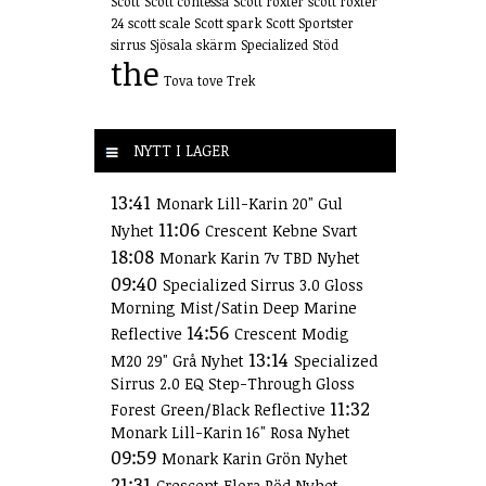
Scott
Scott contessa
Scott roxter
scott roxter
24
scott scale
Scott spark
Scott Sportster
sirrus
Sjösala
skärm
Specialized
Stöd
the
Tova
tove
Trek
NYTT I LAGER
13:41
Monark Lill-Karin 20" Gul
11:06
Nyhet
Crescent Kebne Svart
18:08
Monark Karin 7v TBD Nyhet
09:40
Specialized Sirrus 3.0 Gloss
Morning Mist/Satin Deep Marine
14:56
Reflective
Crescent Modig
13:14
M20 29" Grå Nyhet
Specialized
Sirrus 2.0 EQ Step-Through Gloss
11:32
Forest Green/Black Reflective
Monark Lill-Karin 16" Rosa Nyhet
09:59
Monark Karin Grön Nyhet
21:31
Crescent Elora Röd Nyhet