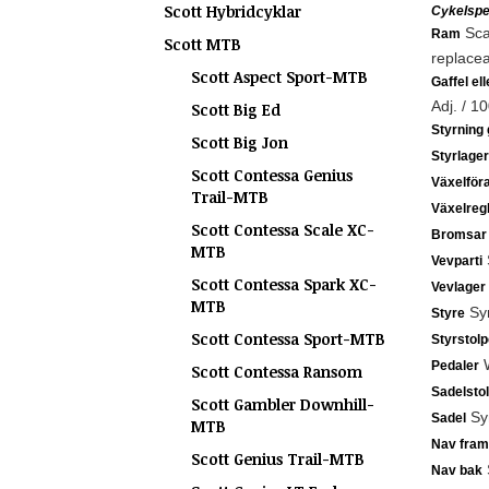
Scott Hybridcyklar
Cykelspec
Scal
Ram
Scott MTB
replacea
Scott Aspect Sport-MTB
Gaffel el
Adj. / 1
Scott Big Ed
Styrning 
Scott Big Jon
Styrlager
Scott Contessa Genius
Växelför
Trail-MTB
Växelreg
Scott Contessa Scale XC-
Bromsar
MTB
Vevparti
Scott Contessa Spark XC-
Vevlager
MTB
Syn
Styre
Scott Contessa Sport-MTB
Styrstolp
W
Pedaler
Scott Contessa Ransom
Sadelsto
Scott Gambler Downhill-
Syn
Sadel
MTB
Nav fram
Scott Genius Trail-MTB
Nav bak