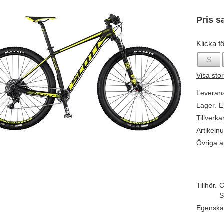
Pris s
Klicka fö
S
Visa sto
Leveran
Lager.
E
Tillverka
Artikeln
Övriga ar
Tillhör.
C
S
Egenska