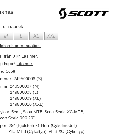
aknas
r din storlek.
M
L
XL
XXL
rleksrekommendation.
s.
från 0 kr
Läs mer.
j i lager*
Läs mer.
re.
Scott
ummer.
249500006 (S)
t.nr.
249500007 (M)
249500008 (L)
249500009 (XL)
249500010 (XXL)
yklar
,
Scott
,
Scott MTB
,
Scott Scale XC-MTB
,
cott Scale 900 29"
per.
29" (Hjulstorlek)
,
Herr (Cykelmodell)
,
Alla MTB (Cykeltyp)
,
MTB XC (Cykeltyp)
,