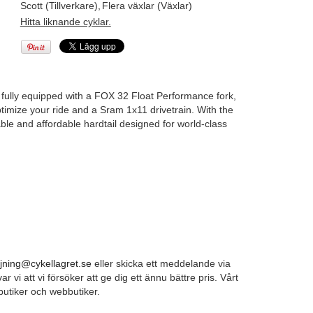
Scott (Tillverkare)
,
Flera växlar (Växlar)
Hitta liknande cyklar.
 fully equipped with a FOX 32 Float Performance fork,
ptimize your ride and a Sram 1x11 drivetrain. With the
ble and affordable hardtail designed for world-class
ljning@cykellagret.se
eller skicka ett meddelande via
ar vi att vi försöker att ge dig ett ännu bättre pris. Vårt
 butiker och webbutiker.