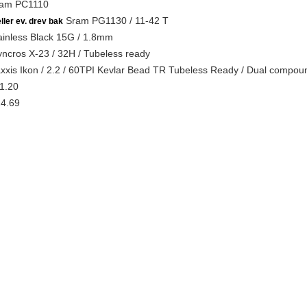
am PC1110
Sram PG1130 / 11-42 T
ller ev. drev bak
inless Black 15G / 1.8mm
ncros X-23 / 32H / Tubeless ready
xis Ikon / 2.2 / 60TPI Kevlar Bead TR Tubeless Ready / Dual compou
1.20
4.69