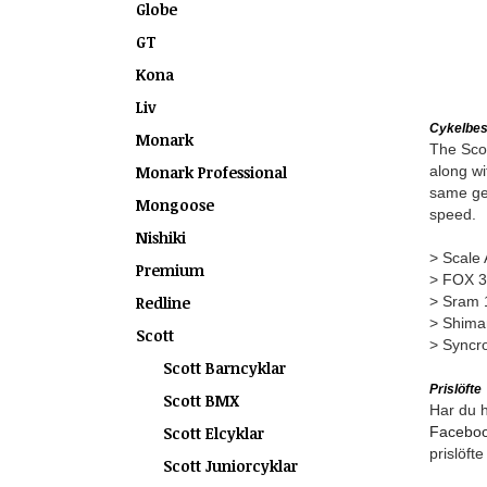
Globe
GT
Kona
Liv
Cykelbes
Monark
The Scot
Monark Professional
along wi
same geo
Mongoose
speed.
Nishiki
> Scale
Premium
> FOX 3
Redline
> Sram 
> Shima
Scott
> Syncr
Scott Barncyklar
Prislöfte
Scott BMX
Har du hi
Scott Elcyklar
Facebo
prislöft
Scott Juniorcyklar