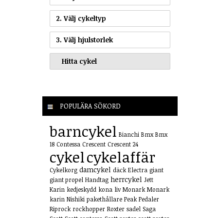
2. Välj cykeltyp
3. Välj hjulstorlek
POPULÄRA SÖKORD
barncykel
Bianchi
Bmx
Bmx
18
Contessa
Crescent
Crescent 24
cykel
cykelaffär
damcykel
Cykelkorg
däck
Electra
giant
herrcykel
giant propel
Handtag
Jett
Karin
kedjeskydd
kona
liv
Monark
Monark
karin
Nishiki
pakethållare
Peak
Pedaler
Riprock
rockhopper
Roxter
sadel
Saga