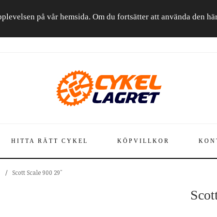
a upplevelsen på vår hemsida. Om du fortsätter att använda den h
HITTA RÄTT CYKEL
KÖPVILLKOR
KON
B
/
Scott Scale 900 29"
Scot