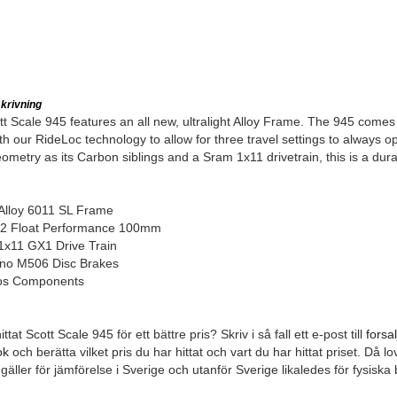
krivning
t Scale 945 features an all new, ultralight Alloy Frame. The 945 comes
th our RideLoc technology to allow for three travel settings to always o
metry as its Carbon siblings and a Sram 1x11 drivetrain, this is a dura
 Alloy 6011 SL Frame
2 Float Performance 100mm
1x11 GX1 Drive Train
no M506 Disc Brakes
os Components
ttat Scott Scale 945 för ett bättre pris? Skriv i så fall ett e-post till
forsa
ok
och berätta vilket pris du har hittat och vart du har hittat priset. Då lov
e gäller för jämförelse i Sverige och utanför Sverige likaledes för fysiska