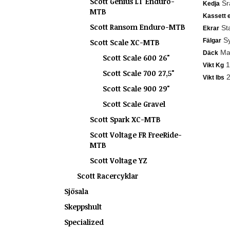
Scott Genius LT Enduro-
Sr
Kedja
MTB
Kassett e
Scott Ransom Enduro-MTB
Sta
Ekrar
Sy
Fälgar
Scott Scale XC-MTB
Max
Däck
Scott Scale 600 26"
1
Vikt Kg
Scott Scale 700 27,5"
2
Vikt lbs
Scott Scale 900 29"
Scott Scale Gravel
Scott Spark XC-MTB
Scott Voltage FR FreeRide-
MTB
Scott Voltage YZ
Scott Racercyklar
Sjösala
Skeppshult
Specialized