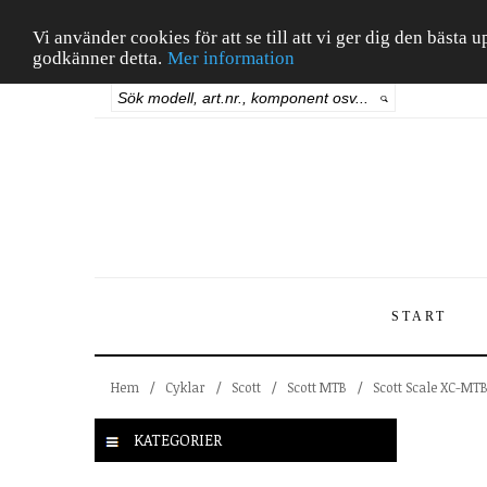
Vi använder cookies för att se till att vi ger dig den bäst
godkänner detta.
Mer information
START
Hem
/
Cyklar
/
Scott
/
Scott MTB
/
Scott Scale XC-MT
KATEGORIER