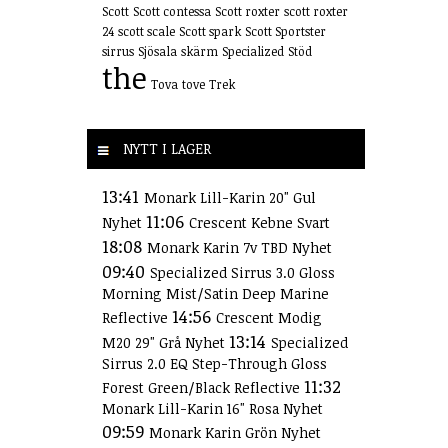
Scott
Scott contessa
Scott roxter
scott roxter
24
scott scale
Scott spark
Scott Sportster
sirrus
Sjösala
skärm
Specialized
Stöd
the
Tova
tove
Trek
NYTT I LAGER
13:41
Monark Lill-Karin 20" Gul
11:06
Nyhet
Crescent Kebne Svart
18:08
Monark Karin 7v TBD Nyhet
09:40
Specialized Sirrus 3.0 Gloss
Morning Mist/Satin Deep Marine
14:56
Reflective
Crescent Modig
13:14
M20 29" Grå Nyhet
Specialized
Sirrus 2.0 EQ Step-Through Gloss
11:32
Forest Green/Black Reflective
Monark Lill-Karin 16" Rosa Nyhet
09:59
Monark Karin Grön Nyhet