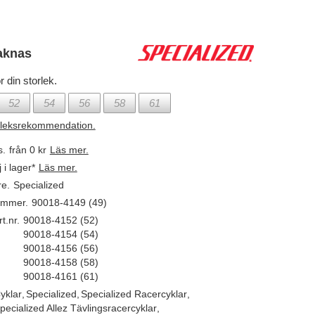
aknas
r din storlek.
52
54
56
58
61
rleksrekommendation.
s.
från 0 kr
Läs mer.
j i lager*
Läs mer.
re.
Specialized
ummer.
90018-4149 (49)
t.nr.
90018-4152 (52)
90018-4154 (54)
90018-4156 (56)
90018-4158 (58)
90018-4161 (61)
yklar
,
Specialized
,
Specialized Racercyklar
,
pecialized Allez Tävlingsracercyklar
,