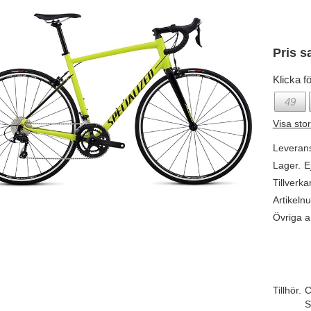
Pris s
Klicka fö
49
Visa sto
Leveran
Lager.
E
Tillverka
Artikeln
Övriga ar
Tillhör.
C
S