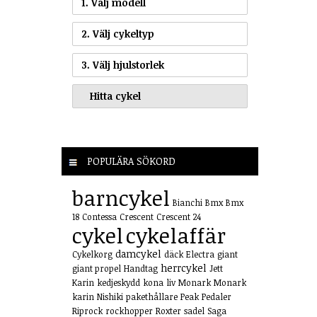
1. Välj modell
2. Välj cykeltyp
3. Välj hjulstorlek
POPULÄRA SÖKORD
barncykel
Bianchi
Bmx
Bmx
18
Contessa
Crescent
Crescent 24
cykel
cykelaffär
damcykel
Cykelkorg
däck
Electra
giant
herrcykel
giant propel
Handtag
Jett
Karin
kedjeskydd
kona
liv
Monark
Monark
karin
Nishiki
pakethållare
Peak
Pedaler
Riprock
rockhopper
Roxter
sadel
Saga