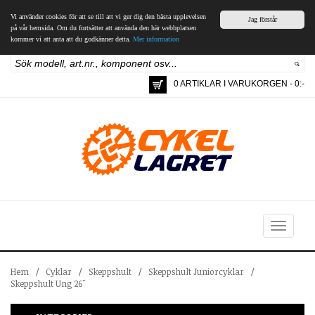
Vi använder cookies för att se till att vi ger dig den bästa upplevelsen
Jag förstår
på vår hemsida. Om du fortsätter att använda den här webbplatsen
kommer vi att anta att du godkänner detta.
Mer information
0 ARTIKLAR I VARUKORGEN - 0:-
Toggle
navigation
Hem
/
Cyklar
/
Skeppshult
/
Skeppshult Juniorcyklar
/
Skeppshult Ung 26"