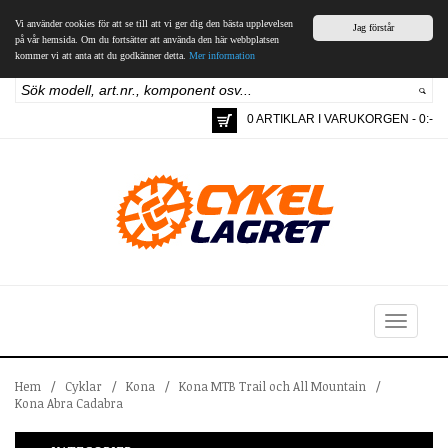
Vi använder cookies för att se till att vi ger dig den bästa upplevelsen
Jag förstår
på vår hemsida. Om du fortsätter att använda den här webbplatsen
kommer vi att anta att du godkänner detta.
Mer information
0 ARTIKLAR I VARUKORGEN - 0:-
Toggle
navigation
Hem
/
Cyklar
/
Kona
/
Kona MTB Trail och All Mountain
/
Kona Abra Cadabra