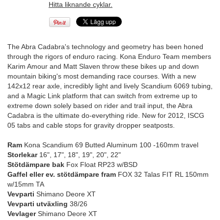
Hitta liknande cyklar.
The Abra Cadabra's technology and geometry has been honed
through the rigors of enduro racing. Kona Enduro Team members
Karim Amour and Matt Slaven throw these bikes up and down
mountain biking's most demanding race courses. With a new
142x12 rear axle, incredibly light and lively Scandium 6069 tubing,
and a Magic Link platform that can switch from extreme up to
extreme down solely based on rider and trail input, the Abra
Cadabra is the ultimate do-everything ride. New for 2012, ISCG
05 tabs and cable stops for gravity dropper seatposts.
Ram
Kona Scandium 69 Butted Aluminum 100 -160mm travel
Storlekar
16", 17", 18", 19", 20", 22"
Stötdämpare bak
Fox Float RP23 w/BSD
Gaffel eller ev. stötdämpare fram
FOX 32 Talas FIT RL 150mm
w/15mm TA
Vevparti
Shimano Deore XT
Vevparti utväxling
38/26
Vevlager
Shimano Deore XT