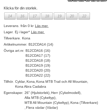
Klicka för din storlek.
14
16
17
18
19
20
22
Leverans.
från 0 kr
Läs mer.
Lager.
Ej i lager*
Läs mer.
Tillverkare.
Kona
Artikelnummer.
B12CDA14 (14)
Övriga art.nr.
B12CDA16 (16)
B12CDA17 (17)
B12CDA18 (18)
B12CDA19 (19)
B12CDA20 (20)
B12CDA22 (22)
Tillhör.
Cyklar
,
Kona
,
Kona MTB Trail och All Mountain
,
Kona Abra Cadabra
Egenskaper.
26" (Hjulstorlek)
,
Herr (Cykelmodell)
,
Alla MTB (Cykeltyp)
,
MTB All Mountain (Cykeltyp)
,
Kona (Tillverkare)
,
Flera växlar (Växlar)