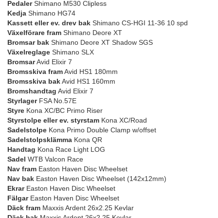
Pedaler
Shimano M530 Clipless
Kedja
Shimano HG74
Kassett eller ev. drev bak
Shimano CS-HGI 11-36 10 spd
Växelförare fram
Shimano Deore XT
Bromsar bak
Shimano Deore XT Shadow SGS
Växelreglage
Shimano SLX
Bromsar
Avid Elixir 7
Bromsskiva fram
Avid HS1 180mm
Bromsskiva bak
Avid HS1 160mm
Bromshandtag
Avid Elixir 7
Styrlager
FSA No.57E
Styre
Kona XC/BC Primo Riser
Styrstolpe eller ev. styrstam
Kona XC/Road
Sadelstolpe
Kona Primo Double Clamp w/offset
Sadelstolpsklämma
Kona QR
Handtag
Kona Race Light LOG
Sadel
WTB Valcon Race
Nav fram
Easton Haven Disc Wheelset
Nav bak
Easton Haven Disc Wheelset (142x12mm)
Ekrar
Easton Haven Disc Wheelset
Fälgar
Easton Haven Disc Wheelset
Däck fram
Maxxis Ardent 26x2.25 Kevlar
Däck bak
Maxxis Ardent 26x2.25 Kevlar