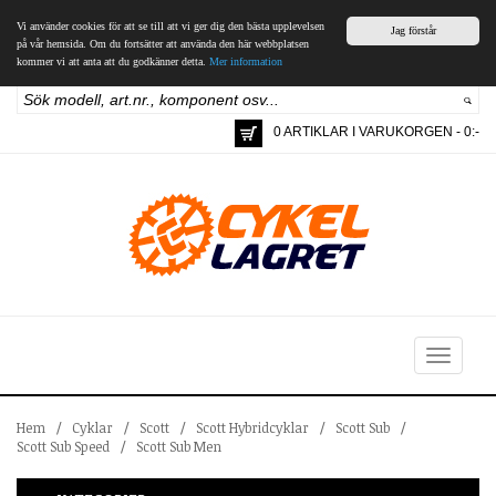
Vi använder cookies för att se till att vi ger dig den bästa upplevelsen
Jag förstår
på vår hemsida. Om du fortsätter att använda den här webbplatsen
kommer vi att anta att du godkänner detta.
Mer information
0 ARTIKLAR I VARUKORGEN - 0:-
Toggle
navigation
Hem
/
Cyklar
/
Scott
/
Scott Hybridcyklar
/
Scott Sub
/
Scott Sub Speed
/
Scott Sub Men