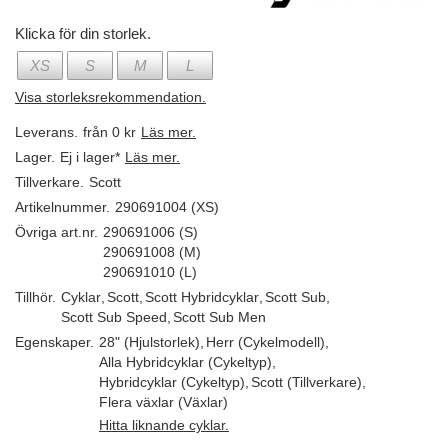
Klicka för din storlek.
XS
S
M
L
Visa storleksrekommendation.
Leverans.
från 0 kr
Läs mer.
Lager.
Ej i lager*
Läs mer.
Tillverkare.
Scott
Artikelnummer.
290691004 (XS)
Övriga art.nr.
290691006 (S)
290691008 (M)
290691010 (L)
Tillhör.
Cyklar
,
Scott
,
Scott Hybridcyklar
,
Scott Sub
,
Scott Sub Speed
,
Scott Sub Men
Egenskaper.
28" (Hjulstorlek)
,
Herr (Cykelmodell)
,
Alla Hybridcyklar (Cykeltyp)
,
Hybridcyklar (Cykeltyp)
,
Scott (Tillverkare)
,
Flera växlar (Växlar)
Hitta liknande cyklar.