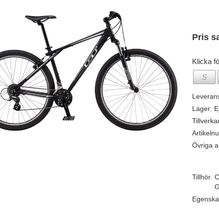
Pris s
Klicka fö
S
Leveran
Lager.
E
Tillverka
Artikeln
Övriga ar
Tillhör.
C
G
Egenska