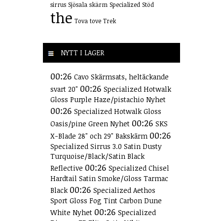
sirrus
Sjösala
skärm
Specialized
Stöd
the
Tova
tove
Trek
NYTT I LAGER
00:26
Cavo Skärmsats, heltäckande
00:26
svart 20"
Specialized Hotwalk
Gloss Purple Haze/pistachio Nyhet
00:26
Specialized Hotwalk Gloss
00:26
Oasis/pine Green Nyhet
SKS
00:26
X-Blade 28" och 29" Bakskärm
Specialized Sirrus 3.0 Satin Dusty
Turquoise/Black/Satin Black
00:26
Reflective
Specialized Chisel
Hardtail Satin Smoke/Gloss Tarmac
00:26
Black
Specialized Aethos
Sport Gloss Fog Tint Carbon Dune
00:26
White Nyhet
Specialized