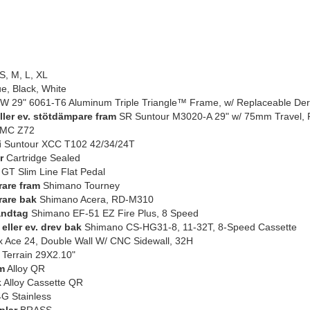
S, M, L, XL
e, Black, White
 29" 6061-T6 Aluminum Triple Triangle™ Frame, w/ Replaceable Dera
eller ev. stötdämpare fram
SR Suntour M3020-A 29" w/ 75mm Travel, P
MC Z72
i
Suntour XCC T102 42/34/24T
r
Cartridge Sealed
GT Slim Line Flat Pedal
rare fram
Shimano Tourney
rare bak
Shimano Acera, RD-M310
andtag
Shimano EF-51 EZ Fire Plus, 8 Speed
eller ev. drev bak
Shimano CS-HG31-8, 11-32T, 8-Speed Cassette
x Ace 24, Double Wall W/ CNC Sidewall, 32H
 Terrain 29X2.10"
m
Alloy QR
k
Alloy Cassette QR
G Stainless