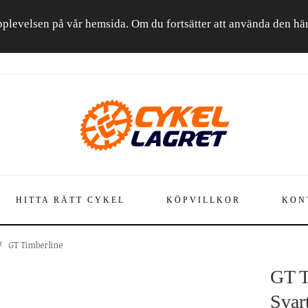
a upplevelsen på vår hemsida. Om du fortsätter att använda den h
HITTA RÄTT CYKEL
KÖPVILLKOR
KON
/
GT Timberline
GT T
Svar