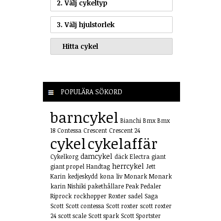
2. Välj cykeltyp
3. Välj hjulstorlek
POPULÄRA SÖKORD
barncykel
Bianchi
Bmx
Bmx
18
Contessa
Crescent
Crescent 24
cykel
cykelaffär
damcykel
Cykelkorg
däck
Electra
giant
herrcykel
giant propel
Handtag
Jett
Karin
kedjeskydd
kona
liv
Monark
Monark
karin
Nishiki
pakethållare
Peak
Pedaler
Riprock
rockhopper
Roxter
sadel
Saga
Scott
Scott contessa
Scott roxter
scott roxter
24
scott scale
Scott spark
Scott Sportster