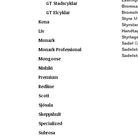
Ekernip
GT Stadscyklar
Bromsa
GT Elcyklar
Bromsh
Styre
MT
Kona
Styrsta
Liv
Handtag 
Styrlag
Monark
Sadel
G
Monark Professional
Sadelst
Sadels
Mongoose
Nishiki
Premium
Redline
Scott
Sjösala
Skeppshult
Specialized
Subrosa