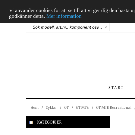
Vi använder cookies för att se till att vi ger dig den bäst
godkänner detta.
Mer information
START
Hem
/
Cyklar
/
GT
/
GT MTB
/
GT MTB Recreational
KATEGORIER