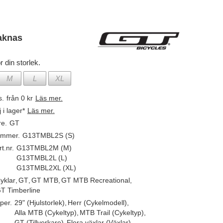
aknas
r din storlek.
M
L
XL
s.
från 0 kr
Läs mer.
j i lager*
Läs mer.
re.
GT
ummer.
G13TMBL2S (S)
t.nr.
G13TMBL2M (M)
G13TMBL2L (L)
G13TMBL2XL (XL)
yklar
,
GT
,
GT MTB
,
GT MTB Recreational
,
T Timberline
per.
29" (Hjulstorlek)
,
Herr (Cykelmodell)
,
Alla MTB (Cykeltyp)
,
MTB Trail (Cykeltyp)
,
GT (Tillverkare)
,
Flera växlar (Växlar)