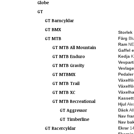
Globe
GT
GT Barncyklar
GT BMX
Storlek
GT MTB
Färg
Blu
Ram
NEW
GT MTB All Mountain
Gaffel 
GT MTB Enduro
Kedja
K
Vevpart
GT MTB Gravity
Vevlage
GT MTBMX
Pedaler
Växelfö
GT MTB Trail
Växelfö
GT MTB XC
Växelh
Kassett 
GT MTB Recreational
Hjul
Ale
GT Aggressor
Däck
All
Nav fra
GT Timberline
Nav ba
GT Racercyklar
Ekrar
14