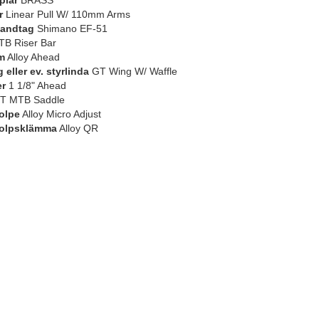
plar
BRASS
r
Linear Pull W/ 110mm Arms
andtag
Shimano EF-51
B Riser Bar
m
Alloy Ahead
eller ev. styrlinda
GT Wing W/ Waffle
er
1 1/8" Ahead
T MTB Saddle
olpe
Alloy Micro Adjust
tolpsklämma
Alloy QR