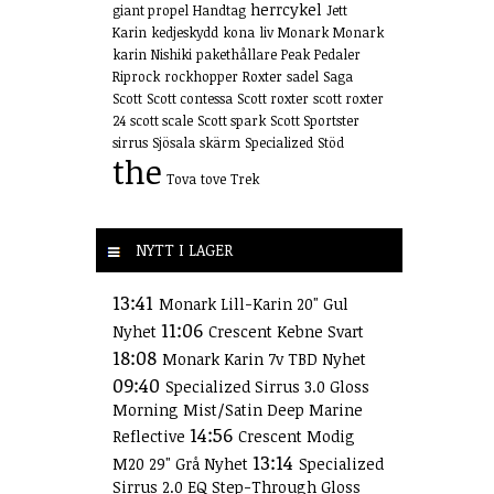
herrcykel
giant propel
Handtag
Jett
Karin
kedjeskydd
kona
liv
Monark
Monark
karin
Nishiki
pakethållare
Peak
Pedaler
Riprock
rockhopper
Roxter
sadel
Saga
Scott
Scott contessa
Scott roxter
scott roxter
24
scott scale
Scott spark
Scott Sportster
sirrus
Sjösala
skärm
Specialized
Stöd
the
Tova
tove
Trek
NYTT I LAGER
13:41
Monark Lill-Karin 20" Gul
11:06
Nyhet
Crescent Kebne Svart
18:08
Monark Karin 7v TBD Nyhet
09:40
Specialized Sirrus 3.0 Gloss
Morning Mist/Satin Deep Marine
14:56
Reflective
Crescent Modig
13:14
M20 29" Grå Nyhet
Specialized
Sirrus 2.0 EQ Step-Through Gloss