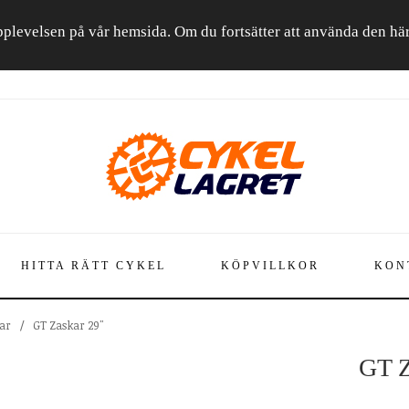
a upplevelsen på vår hemsida. Om du fortsätter att använda den h
HITTA RÄTT CYKEL
KÖPVILLKOR
KON
ar
/
GT Zaskar 29"
GT Z