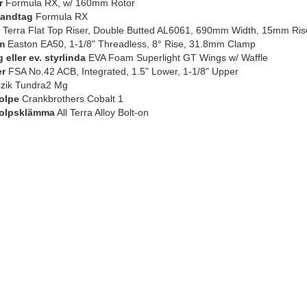
r
Formula RX, w/ 160mm Rotor
andtag
Formula RX
l Terra Flat Top Riser, Double Butted AL6061, 690mm Width, 15mm R
m
Easton EA50, 1-1/8" Threadless, 8° Rise, 31.8mm Clamp
eller ev. styrlinda
EVA Foam Superlight GT Wings w/ Waffle
er
FSA No.42 ACB, Integrated, 1.5" Lower, 1-1/8" Upper
zik Tundra2 Mg
olpe
Crankbrothers Cobalt 1
tolpsklämma
All Terra Alloy Bolt-on