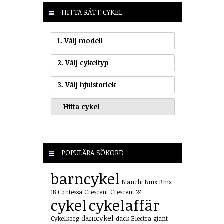
HITTA RÄTT CYKEL
1. Välj modell
2. Välj cykeltyp
3. Välj hjulstorlek
POPULÄRA SÖKORD
barncykel
Bianchi
Bmx
Bmx
18
Contessa
Crescent
Crescent 24
cykel
cykelaffär
damcykel
Cykelkorg
däck
Electra
giant