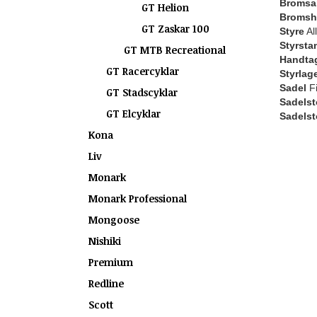
Bromsa
GT Helion
Bromsh
GT Zaskar 100
Styre
Al
Styrsta
GT MTB Recreational
Handtag 
GT Racercyklar
Styrlag
Sadel
Fi
GT Stadscyklar
Sadelst
GT Elcyklar
Sadels
Kona
Liv
Monark
Monark Professional
Mongoose
Nishiki
Premium
Redline
Scott