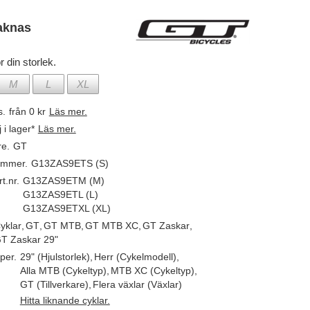
aknas
r din storlek.
M
L
XL
s.
från 0 kr
Läs mer.
j i lager*
Läs mer.
re.
GT
ummer.
G13ZAS9ETS (S)
t.nr.
G13ZAS9ETM (M)
G13ZAS9ETL (L)
G13ZAS9ETXL (XL)
yklar
,
GT
,
GT MTB
,
GT MTB XC
,
GT Zaskar
,
T Zaskar 29"
per.
29" (Hjulstorlek)
,
Herr (Cykelmodell)
,
Alla MTB (Cykeltyp)
,
MTB XC (Cykeltyp)
,
GT (Tillverkare)
,
Flera växlar (Växlar)
Hitta liknande cyklar.