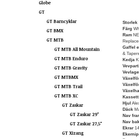
Globe
GT
GT Barncyklar
Storlek
Färg
Wh
GT BMX
Ram
NEW
GT MTB
Replacea
Gaffel 
GT MTB All Mountain
& Tapere
GT MTB Enduro
Kedja
K
Vevpart
GT MTB Gravity
Vevlage
GT MTBMX
Växelfö
Växelfö
GT MTB Trail
Växelh
GT MTB XC
Kassett 
Hjul
Ale
GT Zaskar
Däck
Ma
GT Zaskar 29"
Nav fra
Nav ba
GT Zaskar 27,5"
Ekrar
14
GT Xizang
Ekernip