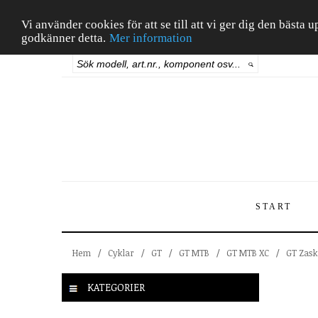
Vi använder cookies för att se till att vi ger dig den bäst
godkänner detta.
Mer information
START
Hem
/
Cyklar
/
GT
/
GT MTB
/
GT MTB XC
/
GT Zask
KATEGORIER