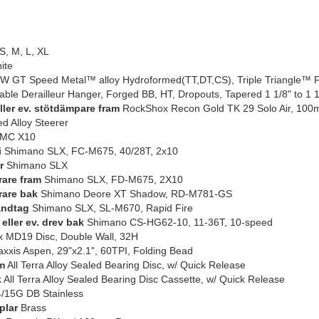
S, M, L, XL
ite
 GT Speed Metal™ alloy Hydroformed(TT,DT,CS), Triple Triangle™ Fr
ble Derailleur Hanger, Forged BB, HT, Dropouts, Tapered 1 1/8" to 1 
eller ev. stötdämpare fram
RockShox Recon Gold TK 29 Solo Air, 100m
d Alloy Steerer
MC X10
i
Shimano SLX, FC-M675, 40/28T, 2x10
r
Shimano SLX
rare fram
Shimano SLX, FD-M675, 2X10
rare bak
Shimano Deore XT Shadow, RD-M781-GS
andtag
Shimano SLX, SL-M670, Rapid Fire
eller ev. drev bak
Shimano CS-HG62-10, 11-36T, 10-speed
x MD19 Disc, Double Wall, 32H
xxis Aspen, 29"x2.1", 60TPI, Folding Bead
m
All Terra Alloy Sealed Bearing Disc, w/ Quick Release
k
All Terra Alloy Sealed Bearing Disc Cassette, w/ Quick Release
/15G DB Stainless
plar
Brass