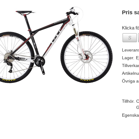
Pris s
Klicka fö
S
Leveran
Lager.
E
Tillverka
Artikeln
Övriga ar
Tillhör.
C
G
Egenska