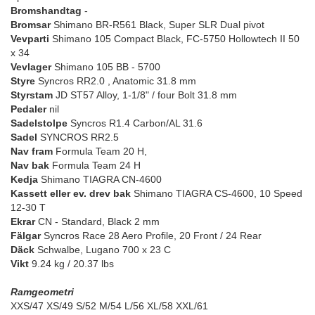
Bromshandtag
-
Bromsar
Shimano BR-R561 Black, Super SLR Dual pivot
Vevparti
Shimano 105 Compact Black, FC-5750 Hollowtech II 50
x 34
Vevlager
Shimano 105 BB - 5700
Styre
Syncros RR2.0 , Anatomic 31.8 mm
Styrstam
JD ST57 Alloy, 1-1/8" / four Bolt 31.8 mm
Pedaler
nil
Sadelstolpe
Syncros R1.4 Carbon/AL 31.6
Sadel
SYNCROS RR2.5
Nav fram
Formula Team 20 H,
Nav bak
Formula Team 24 H
Kedja
Shimano TIAGRA CN-4600
Kassett eller ev. drev bak
Shimano TIAGRA CS-4600, 10 Speed
12-30 T
Ekrar
CN - Standard, Black 2 mm
Fälgar
Syncros Race 28 Aero Profile, 20 Front / 24 Rear
Däck
Schwalbe, Lugano 700 x 23 C
Vikt
9.24 kg / 20.37 lbs
Ramgeometri
XXS/47 XS/49 S/52 M/54 L/56 XL/58 XXL/61