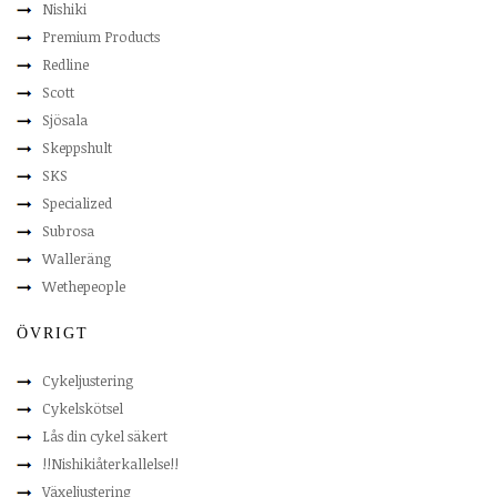
Nishiki
Premium Products
Redline
Scott
Sjösala
Skeppshult
SKS
Specialized
Subrosa
Walleräng
Wethepeople
ÖVRIGT
Cykeljustering
Cykelskötsel
Lås din cykel säkert
!!Nishikiåterkallelse!!
Växeljustering