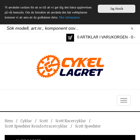
Vi använder cookies för att se till att vi ger dig den bästa upplevelsen
Jag förstår
på vår hemsida. Om du fortsätter att använda den här webbplatsen
kommer vi att anta att du godkänner detta.
Mer information
0 ARTIKLAR I VARUKORGEN - 0:-
Toggle
navigation
Hem
/
Cyklar
/
Scott
/
Scott Racercyklar
/
Scott Speedster Komfortracercyklar
/
Scott Speedster