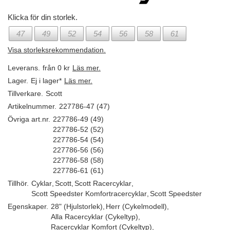
Klicka för din storlek.
47
49
52
54
56
58
61
Visa storleksrekommendation.
Leverans.
från 0 kr
Läs mer.
Lager.
Ej i lager*
Läs mer.
Tillverkare.
Scott
Artikelnummer.
227786-47 (47)
Övriga art.nr.
227786-49 (49)
227786-52 (52)
227786-54 (54)
227786-56 (56)
227786-58 (58)
227786-61 (61)
Tillhör.
Cyklar
,
Scott
,
Scott Racercyklar
,
Scott Speedster Komfortracercyklar
,
Scott Speedster
Egenskaper.
28" (Hjulstorlek)
,
Herr (Cykelmodell)
,
Alla Racercyklar (Cykeltyp)
,
Racercyklar Komfort (Cykeltyp)
,