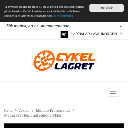
Vi använder cookies för att se till att vi ger dig den bästa upplevelsen
Jag förstår
på vår hemsida. Om du fortsätter att använda den här webbplatsen
kommer vi att anta att du godkänner detta.
Mer information
0 ARTIKLAR I VARUKORGEN - 0:-
Toggle
navigation
Hem
/
Cyklar
/
Monark Professional
/
Monark Professional Ballongcyklar