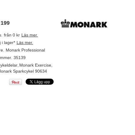
 199
s.
från 0 kr
Läs mer.
j i lager*
Läs mer.
re.
Monark Professional
ummer.
35139
ykeldelar
,
Monark Exercise
,
onark Sparkcykel 90634