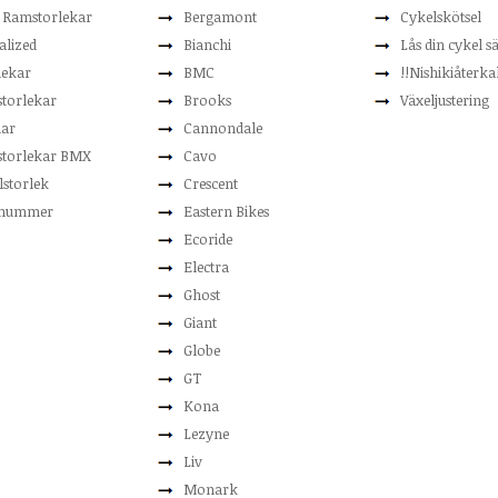
t Ramstorlekar
Bergamont
Cykelskötsel
alized
Bianchi
Lås din cykel s
lekar
BMC
!!Nishikiåterkal
torlekar
Brooks
Växeljustering
lar
Cannondale
torlekar BMX
Cavo
lstorlek
Crescent
nummer
Eastern Bikes
Ecoride
Electra
Ghost
Giant
Globe
GT
Kona
Lezyne
Liv
Monark