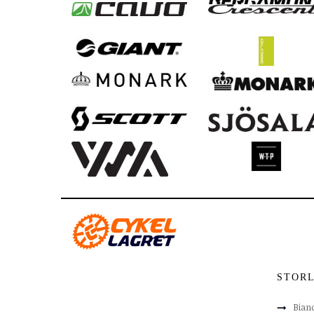
STOR
Bian