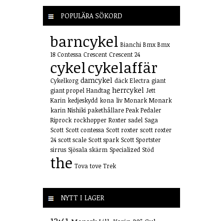
POPULÄRA SÖKORD
barncykel
Bianchi
Bmx
Bmx
18
Contessa
Crescent
Crescent 24
cykel
cykelaffär
damcykel
Cykelkorg
däck
Electra
giant
herrcykel
giant propel
Handtag
Jett
Karin
kedjeskydd
kona
liv
Monark
Monark
karin
Nishiki
pakethållare
Peak
Pedaler
Riprock
rockhopper
Roxter
sadel
Saga
Scott
Scott contessa
Scott roxter
scott roxter
24
scott scale
Scott spark
Scott Sportster
sirrus
Sjösala
skärm
Specialized
Stöd
the
Tova
tove
Trek
NYTT I LAGER