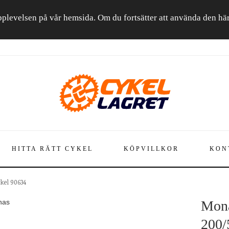
a upplevelsen på vår hemsida. Om du fortsätter att använda den h
HITTA RÄTT CYKEL
KÖPVILLKOR
KON
kel 90634
nas
Mona
200/