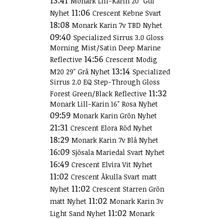
13:41
Monark Lill-Karin 20" Gul
11:06
Nyhet
Crescent Kebne Svart
18:08
Monark Karin 7v TBD Nyhet
09:40
Specialized Sirrus 3.0 Gloss
Morning Mist/Satin Deep Marine
14:56
Reflective
Crescent Modig
13:14
M20 29" Grå Nyhet
Specialized
Sirrus 2.0 EQ Step-Through Gloss
11:32
Forest Green/Black Reflective
Monark Lill-Karin 16" Rosa Nyhet
09:59
Monark Karin Grön Nyhet
21:31
Crescent Elora Röd Nyhet
18:29
Monark Karin 7v Blå Nyhet
16:09
Sjösala Mariedal Svart Nyhet
16:49
Crescent Elvira Vit Nyhet
11:02
Crescent Åkulla Svart matt
11:02
Nyhet
Crescent Starren Grön
11:02
matt Nyhet
Monark Karin 3v
11:02
Light Sand Nyhet
Monark