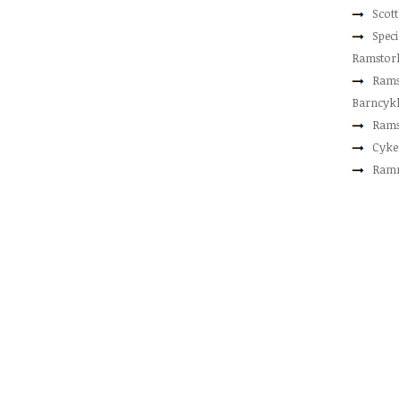
Scot
Speci
Ramstor
Rams
Barncyk
Rams
Cyke
Ram