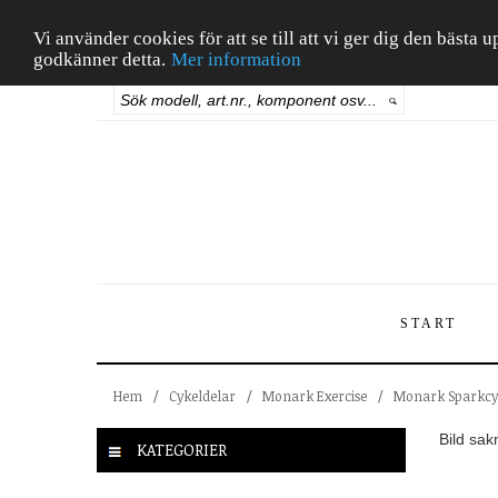
Vi använder cookies för att se till att vi ger dig den bäst
godkänner detta.
Mer information
START
Hem
/
Cykeldelar
/
Monark Exercise
/
Monark Sparkcy
Bild sak
KATEGORIER