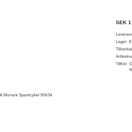
SEK
1
Leveran
Lager.
E
Tillverka
Artikeln
Tillhör.
C
M
ill Monark Sparkcykel 90634.