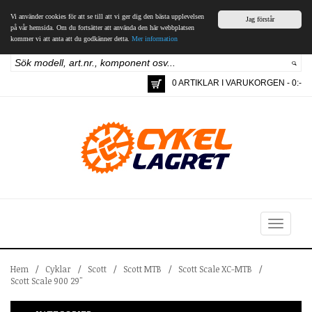
Vi använder cookies för att se till att vi ger dig den bästa upplevelsen
Jag förstår
på vår hemsida. Om du fortsätter att använda den här webbplatsen
kommer vi att anta att du godkänner detta.
Mer information
0 ARTIKLAR I VARUKORGEN - 0:-
Toggle
navigation
Hem
/
Cyklar
/
Scott
/
Scott MTB
/
Scott Scale XC-MTB
/
Scott Scale 900 29"