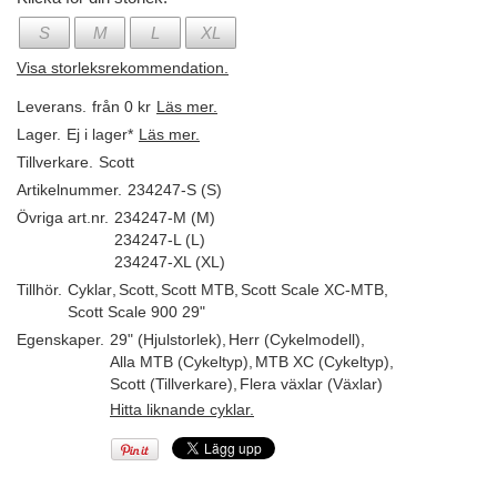
S
M
L
XL
Visa storleksrekommendation.
Leverans.
från 0 kr
Läs mer.
Lager.
Ej i lager*
Läs mer.
Tillverkare.
Scott
Artikelnummer.
234247-S (S)
Övriga art.nr.
234247-M (M)
234247-L (L)
234247-XL (XL)
Tillhör.
Cyklar
,
Scott
,
Scott MTB
,
Scott Scale XC-MTB
,
Scott Scale 900 29"
Egenskaper.
29" (Hjulstorlek)
,
Herr (Cykelmodell)
,
Alla MTB (Cykeltyp)
,
MTB XC (Cykeltyp)
,
Scott (Tillverkare)
,
Flera växlar (Växlar)
Hitta liknande cyklar.