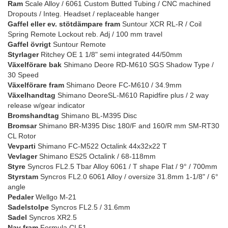
Ram
Scale Alloy / 6061 Custom Butted Tubing / CNC machined
Dropouts / Integ. Headset / replaceable hanger
Gaffel eller ev. stötdämpare fram
Suntour XCR RL-R / Coil
Spring Remote Lockout reb. Adj / 100 mm travel
Gaffel övrigt
Suntour Remote
Styrlager
Ritchey OE 1 1/8" semi integrated 44/50mm
Växelförare bak
Shimano Deore RD-M610 SGS Shadow Type /
30 Speed
Växelförare fram
Shimano Deore FC-M610 / 34.9mm
Växelhandtag
Shimano DeoreSL-M610 Rapidfire plus / 2 way
release w/gear indicator
Bromshandtag
Shimano BL-M395 Disc
Bromsar
Shimano BR-M395 Disc 180/F and 160/R mm SM-RT30
CL Rotor
Vevparti
Shimano FC-M522 Octalink 44x32x22 T
Vevlager
Shimano ES25 Octalink / 68-118mm
Styre
Syncros FL2.5 Tbar Alloy 6061 / T shape Flat / 9° / 700mm
Styrstam
Syncros FL2.0 6061 Alloy / oversize 31.8mm 1-1/8" / 6°
angle
Pedaler
Wellgo M-21
Sadelstolpe
Syncros FL2.5 / 31.6mm
Sadel
Syncros XR2.5
Nav fram
Formula CL51