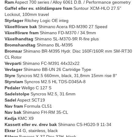
Ram
Aspect 700 series / Alloy 6061 D.B. / Performance geometry
Gaffel eller ev. stötdämpare fram
Suntour XCM-HLO 27.5"
Lockout, 100mm travel
Styrlager
Ritchey Logic OE integ
Växelförare bak
Shimano Acera RD-M390 27 Speed
Växelförare fram
Shimano FD-M370 / 34.9mm
Växelhandtag
Shimano SL-M370-9R R-fire plus
Bromshandtag
Shimano BL-M395
Bromsar
Shimano BR-M395 Hydr. Disc 160F/160R mm SM-RT30
CL Rotor
Vevparti
Shimano FC-M391 44x32x22
Vevlager
Shimano BB-UN 26 Cartridge Type
Styre
Syncros M2.5 660mm, black, 31,8mm 15mm rise 8°
Styrstam
Syncros M2.5 HL TDS-D345A-8
Pedaler
Wellgo C 127 S
Sadelstolpe
Syncros M2.5, 31.6mm
Sadel
Aspect SCT19
Nav fram
Formula CL51
Nav bak
Shimano FH-RM 35-CL
Kedja
KMC X9
Kassett eller ev. drev bak
Shimano CS-HG20-9 11-34
Ekrar
14 G, stainless, black
Fälgar
Syncros X-37 Disc 32H, black