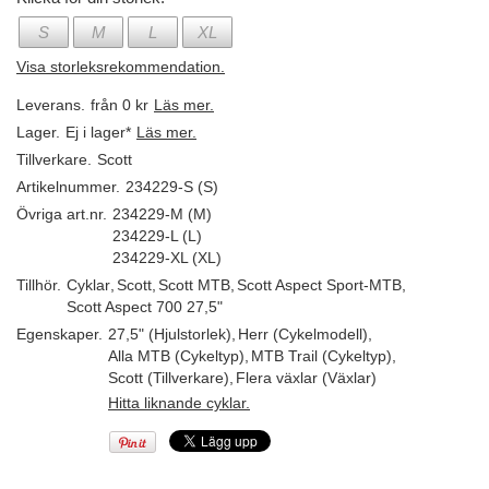
S
M
L
XL
Visa storleksrekommendation.
Leverans.
från 0 kr
Läs mer.
Lager.
Ej i lager*
Läs mer.
Tillverkare.
Scott
Artikelnummer.
234229-S (S)
Övriga art.nr.
234229-M (M)
234229-L (L)
234229-XL (XL)
Tillhör.
Cyklar
,
Scott
,
Scott MTB
,
Scott Aspect Sport-MTB
,
Scott Aspect 700 27,5"
Egenskaper.
27,5" (Hjulstorlek)
,
Herr (Cykelmodell)
,
Alla MTB (Cykeltyp)
,
MTB Trail (Cykeltyp)
,
Scott (Tillverkare)
,
Flera växlar (Växlar)
Hitta liknande cyklar.