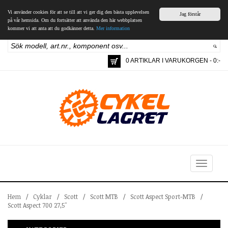
Vi använder cookies för att se till att vi ger dig den bästa upplevelsen
Jag förstår
på vår hemsida. Om du fortsätter att använda den här webbplatsen
kommer vi att anta att du godkänner detta.
Mer information
0 ARTIKLAR I VARUKORGEN - 0:-
Toggle
navigation
Hem
/
Cyklar
/
Scott
/
Scott MTB
/
Scott Aspect Sport-MTB
/
Scott Aspect 700 27,5"