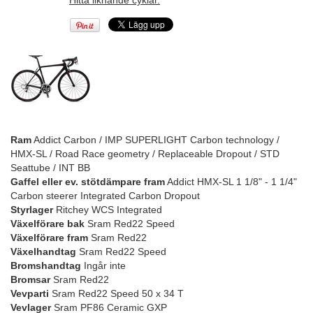
Hitta liknande cyklar.
Ram
Addict Carbon / IMP SUPERLIGHT Carbon technology /
HMX-SL / Road Race geometry / Replaceable Dropout / STD
Seattube / INT BB
Gaffel eller ev. stötdämpare fram
Addict HMX-SL 1 1/8" - 1 1/4"
Carbon steerer Integrated Carbon Dropout
Styrlager
Ritchey WCS Integrated
Växelförare bak
Sram Red22 Speed
Växelförare fram
Sram Red22
Växelhandtag
Sram Red22 Speed
Bromshandtag
Ingår inte
Bromsar
Sram Red22
Vevparti
Sram Red22 Speed 50 x 34 T
Vevlager
Sram PF86 Ceramic GXP