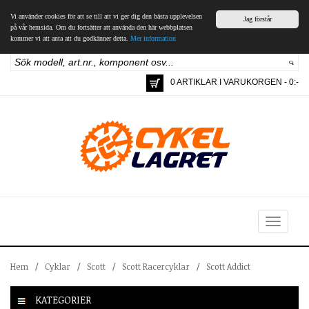
Vi använder cookies för att se till att vi ger dig den bästa upplevelsen
Jag förstår
på vår hemsida. Om du fortsätter att använda den här webbplatsen
kommer vi att anta att du godkänner detta.
Mer information
0 ARTIKLAR I VARUKORGEN - 0:-
Toggle
navigation
Hem
/
Cyklar
/
Scott
/
Scott Racercyklar
/
Scott Addict
KATEGORIER