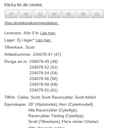
Klicka för din storlek.
47
49
52
54
56
58
61
Visa storleksrekommendation.
Leverans.
från 0 kr
Läs mer.
Lager.
Ej i lager*
Läs mer.
Tillverkare.
Scott
Artikelnummer.
234078-47 (47)
Övriga art.nr.
234078-49 (49)
234078-52 (52)
234078-54 (54)
234078-56 (56)
234078-58 (58)
234078-61 (61)
Tillhör.
Cyklar
,
Scott
,
Scott Racercyklar
,
Scott Addict
Egenskaper.
28" (Hjulstorlek)
,
Herr (Cykelmodell)
,
Alla Racercyklar (Cykeltyp)
,
Racercyklar Tävling (Cykeltyp)
,
Scott (Tillverkare)
,
Flera växlar (Växlar)