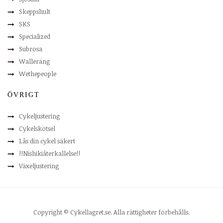
Skeppshult
SKS
Specialized
Subrosa
Walleräng
Wethepeople
ÖVRIGT
Cykeljustering
Cykelskötsel
Lås din cykel säkert
!!Nishikiåterkallelse!!
Växeljustering
Copyright © Cykellagret.se. Alla rättigheter förbehålls.