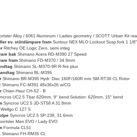
rtster Alloy / 6061 Aluminum / Ladies geometry / SCOTT Urban Kit re
eller ev. stötdämpare fram
Suntour NEX MLO Lockout Susp.fork 1 1/8"
er
Ritchey OE Logic Zero, semi integ
rare bak
Shimano Acera RD-M390 27 Speed
rare fram
Shimano FD-M370 / 34.9mm
andtag
Shimano SL-M370-9R R-fire plus
andtag
Shimano BL-M395
r
Shimano BR-M395 Hydr. Disc 160F/160R mm SM-RT30 CL Rotor
i
Shimano FC-M391 48x36x26 w/CG
r
Chian-Haur CH-52 - B
ncros UC2.5 Tbar 620mm, 9° bend Solution: 620mm, 15° bend
m
Syncros UC2.5 JD-ST58 A 31.8mm
Wellgo C 127 S
olpe
Syncros UC2.5 SP-238, 31.6mm
ortster Men EVO / Lady EVO
m
Formula CL51
k
Shimano FH-RM35 CL