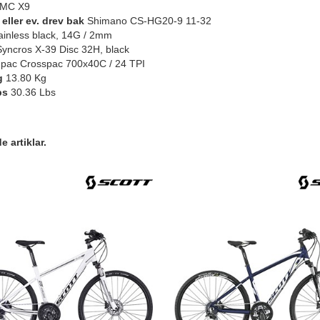
MC X9
eller ev. drev bak
Shimano CS-HG20-9 11-32
ainless black, 14G / 2mm
yncros X-39 Disc 32H, black
pac Crosspac 700x40C / 24 TPI
g
13.80 Kg
bs
30.36 Lbs
 artiklar.