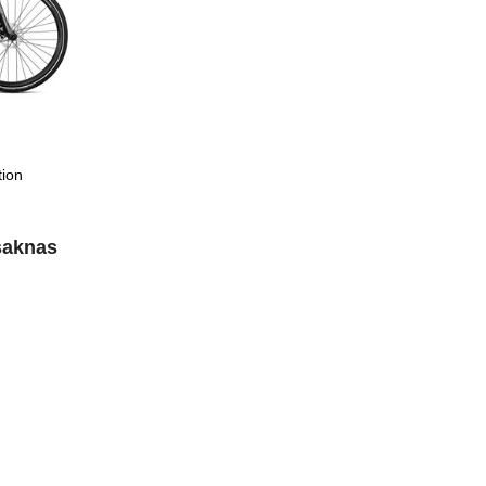
tion
saknas