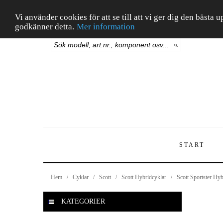
Vi använder cookies för att se till att vi ger dig den bäst
godkänner detta.
Mer information
START
Hem
/
Cyklar
/
Scott
/
Scott Hybridcyklar
/
Scott Sportster Hyb
KATEGORIER