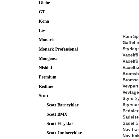
Globe
GT
Kona
Liv
Ram
Spo
Monark
Gaffel 
Styrlag
Monark Professional
Växelfö
Mongoose
Växelfö
Växelh
Nishiki
Bromsh
Premium
Bromsa
Vevpart
Redline
Vevlage
Scott
Styre
Sy
Styrsta
Scott Barncyklar
Pedaler
Scott BMX
Sadelst
Sadel
Sp
Scott Elcyklar
Nav fra
Scott Juniorcyklar
Nav ba