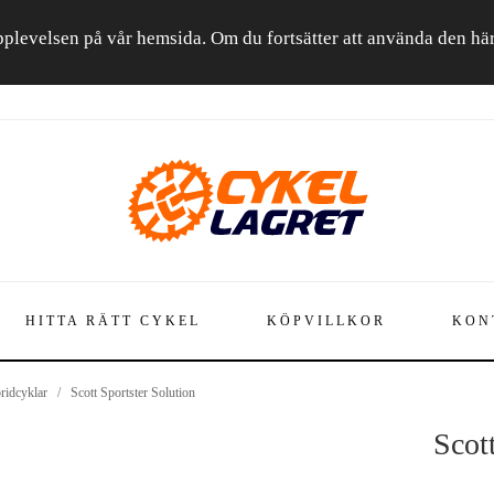
a upplevelsen på vår hemsida. Om du fortsätter att använda den h
HITTA RÄTT CYKEL
KÖPVILLKOR
KON
ridcyklar
/
Scott Sportster Solution
Scot