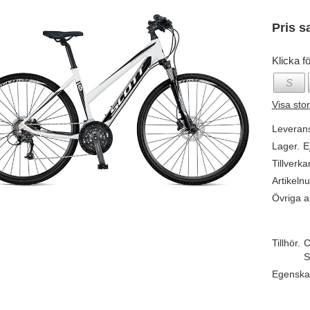
Pris s
Klicka fö
S
Visa sto
Leveran
Lager.
E
Tillverka
Artikeln
Övriga ar
Tillhör.
C
S
Egenska