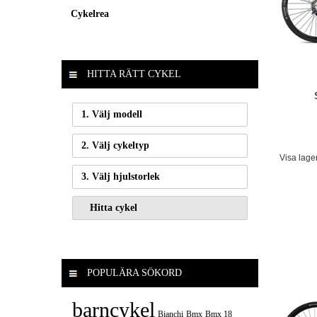
Cykelrea
HITTA RÄTT CYKEL
1. Välj modell
2. Välj cykeltyp
Visa lage
3. Välj hjulstorlek
POPULÄRA SÖKORD
barncykel
Bianchi
Bmx
Bmx 18