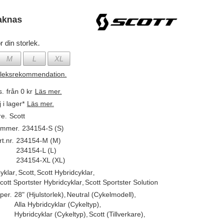
aknas
r din storlek.
M
L
XL
rleksrekommendation.
s.
från 0 kr
Läs mer.
j i lager*
Läs mer.
re.
Scott
ummer.
234154-S (S)
t.nr.
234154-M (M)
234154-L (L)
234154-XL (XL)
yklar
,
Scott
,
Scott Hybridcyklar
,
cott Sportster Hybridcyklar
,
Scott Sportster Solution
per.
28" (Hjulstorlek)
,
Neutral (Cykelmodell)
,
Alla Hybridcyklar (Cykeltyp)
,
Hybridcyklar (Cykeltyp)
,
Scott (Tillverkare)
,