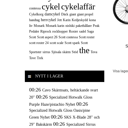
cykel
cykelaffär
contessa
damcykel
Cykelkorg
Däck
giant
giant propel
herrcykel
handtag
Jett
Karin
Kedjeskydd
kona
liv
Monark
Monark karin
nishiki
pakethållare
Peak
Pedaler
Riprock
rockhopper
Roxter
sadel
Saga
Scott
Scott aspect 26
Scott contessa
Scott roxter
scott roxter 24
scott scale
Scott spark
Scott
S
the
Sportster
sirrus
Sjösala
skärm
Stöd
Tova
Tove
Trek
Visa lage
NYTT I LAGER
00:26
Cavo Skärmsats, heltäckande svart
00:26
20"
Specialized Hotwalk Gloss
00:26
Purple Haze/pistachio Nyhet
Specialized Hotwalk Gloss Oasis/pine
00:26
Green Nyhet
SKS X-Blade 28" och
00:26
29" Bakskärm
Specialized Sirrus