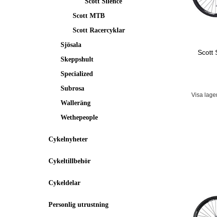
Scott Silence
Scott MTB
Scott Racercyklar
Sjösala
Scott 
Skeppshult
Specialized
Subrosa
Visa lage
Walleräng
Wethepeople
Cykelnyheter
Cykeltillbehör
Cykeldelar
Personlig utrustning