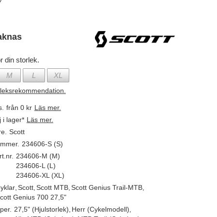
aknas
r din storlek.
M
L
XL
rleksrekommendation.
s.
från 0 kr
Läs mer.
j i lager*
Läs mer.
re.
Scott
ummer.
234606-S (S)
t.nr.
234606-M (M)
234606-L (L)
234606-XL (XL)
yklar
,
Scott
,
Scott MTB
,
Scott Genius Trail-MTB
,
cott Genius 700 27,5"
per.
27,5" (Hjulstorlek)
,
Herr (Cykelmodell)
,