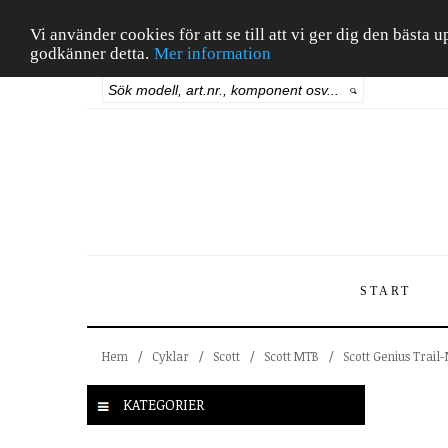
Vi använder cookies för att se till att vi ger dig den bäst
godkänner detta.
Mer information
START
Hem
/
Cyklar
/
Scott
/
Scott MTB
/
Scott Genius Trail
KATEGORIER