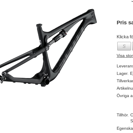
Pris s
Klicka fö
S
Visa sto
Leveran
Lager.
E
Tillverka
Artikeln
Övriga ar
Tillhör.
C
S
Egenska