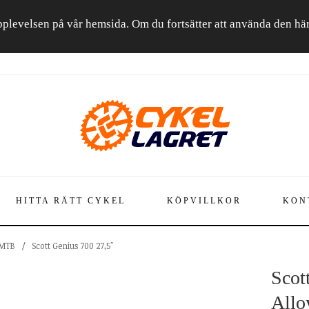
a upplevelsen på vår hemsida. Om du fortsätter att använda den h
HITTA RÄTT CYKEL
KÖPVILLKOR
KON
-MTB
/
Scott Genius 700 27,5"
Scot
Allo