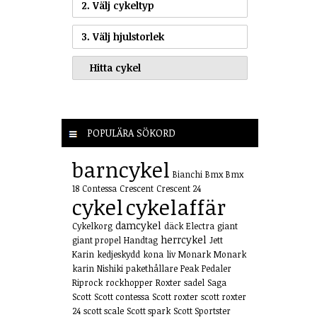
2. Välj cykeltyp
3. Välj hjulstorlek
POPULÄRA SÖKORD
barncykel
Bianchi
Bmx
Bmx
18
Contessa
Crescent
Crescent 24
cykel
cykelaffär
damcykel
Cykelkorg
däck
Electra
giant
herrcykel
giant propel
Handtag
Jett
Karin
kedjeskydd
kona
liv
Monark
Monark
karin
Nishiki
pakethållare
Peak
Pedaler
Riprock
rockhopper
Roxter
sadel
Saga
Scott
Scott contessa
Scott roxter
scott roxter
24
scott scale
Scott spark
Scott Sportster