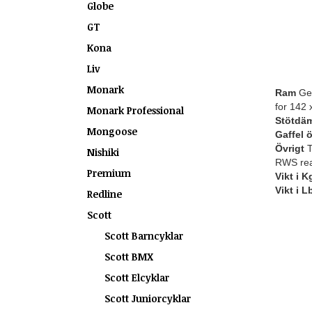
Globe
GT
Kona
Liv
Monark
Ram
Gen
for 142
Monark Professional
Stötdä
Mongoose
Gaffel ö
Övrigt
T
Nishiki
RWS rea
Premium
Vikt i K
Vikt i L
Redline
Scott
Scott Barncyklar
Scott BMX
Scott Elcyklar
Scott Juniorcyklar