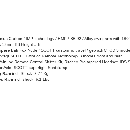
ius Carbon / IMP technology / HMF / BB 92 / Alloy swingarm with 18
 x 12mm BB Height adj
mpare bak
Fox Nude / SCOTT custom w. travel / geo adj CTCD 3 modes: 
vrigt
SCOTT TwinLoc Remote Technology 3 modes front and rear
winLoc Remote Control Shifter Kit, Ritchey Pro tapered Headset, IDS
r Axle, SCOTT superlight Seatclamp
g
Ram
incl. Shock: 2.77 Kg
bs
Ram
incl. shock: 6.1 Lbs