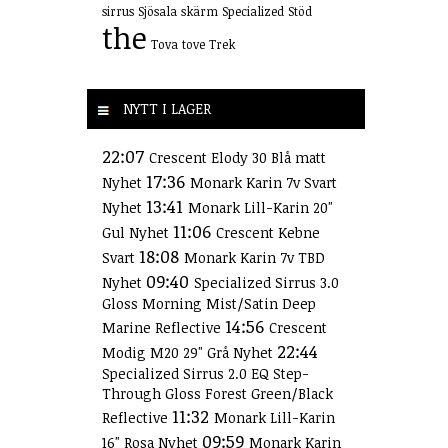
sirrus
Sjösala
skärm
Specialized
Stöd
the
Tova
tove
Trek
NYTT I LAGER
22:07
Crescent Elody 30 Blå matt
17:36
Nyhet
Monark Karin 7v Svart
13:41
Nyhet
Monark Lill-Karin 20"
11:06
Gul Nyhet
Crescent Kebne
18:08
Svart
Monark Karin 7v TBD
09:40
Nyhet
Specialized Sirrus 3.0
Gloss Morning Mist/Satin Deep
14:56
Marine Reflective
Crescent
22:44
Modig M20 29" Grå Nyhet
Specialized Sirrus 2.0 EQ Step-
Through Gloss Forest Green/Black
11:32
Reflective
Monark Lill-Karin
09:59
16" Rosa Nyhet
Monark Karin