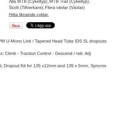
Alla MTB (Cykeltyp)
,
MTB Trail (Cykeltyp)
,
Scott (Tillverkare)
,
Flera växlar (Växlar)
Hitta liknande cyklar.
0PM U-Mono Link / Tapered Head Tube IDS SL dropouts
Climb - Traction Control - Descend / reb. Adj
 SL Dropout Kit for 135 x12mm and 135 x 5mm, Syncros