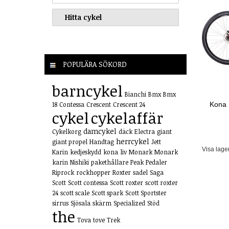
POPULÄRA SÖKORD
barncykel
Bianchi
Bmx
Bmx
Kona 
18
Contessa
Crescent
Crescent 24
cykel
cykelaffär
damcykel
Cykelkorg
däck
Electra
giant
herrcykel
giant propel
Handtag
Jett
Visa lage
Karin
kedjeskydd
kona
liv
Monark
Monark
karin
Nishiki
pakethållare
Peak
Pedaler
Riprock
rockhopper
Roxter
sadel
Saga
Scott
Scott contessa
Scott roxter
scott roxter
24
scott scale
Scott spark
Scott Sportster
sirrus
Sjösala
skärm
Specialized
Stöd
the
Tova
tove
Trek