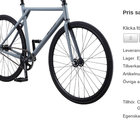
Pris s
Klicka fö
S
Leveran
Lager.
E
Tillverka
Artikeln
Övriga ar
Tillhör.
C
G
Egenska