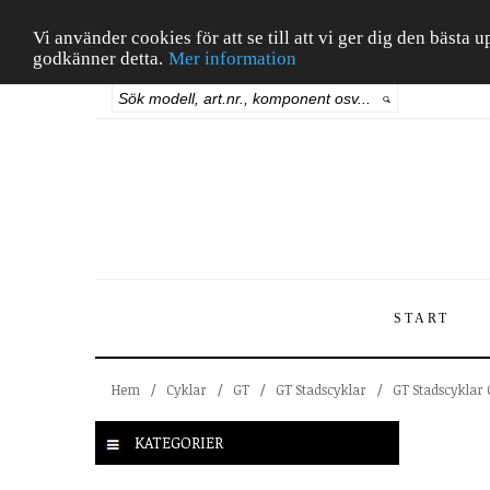
Vi använder cookies för att se till att vi ger dig den bäst
godkänner detta.
Mer information
START
Hem
/
Cyklar
/
GT
/
GT Stadscyklar
/
GT Stadscyklar 
KATEGORIER