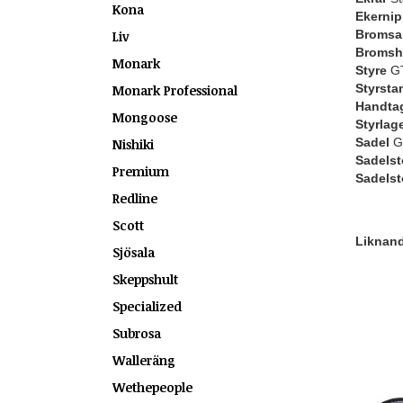
Kona
Ekernip
Bromsa
Liv
Bromsh
Monark
Styre
GT
Styrsta
Monark Professional
Handtag 
Mongoose
Styrlag
Sadel
G
Nishiki
Sadelst
Premium
Sadels
Redline
Scott
Liknande
Sjösala
Skeppshult
Specialized
Subrosa
Walleräng
Wethepeople