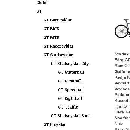
Globe
GT
GT Barncyklar
GT BMX
GT MTB
GT Racercyklar
Storlek
GT Stadscyklar
Färg
G
GT Stadscyklar City
Ram
GT 
Gaffel 
GT Gutterball
Kedja
K
GT Meatball
Vevpart
Vevlage
GT Speedball
Pedaler
GT Eightball
Kassett 
Hjul
GT 
GT Traffic
Däck
Ke
GT Stadscyklar Sport
Nav fra
Nutz
GT Elcyklar
Ekrar
St