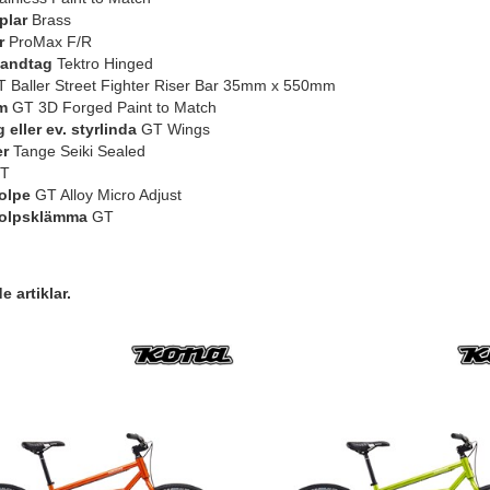
plar
Brass
r
ProMax F/R
andtag
Tektro Hinged
 Baller Street Fighter Riser Bar 35mm x 550mm
m
GT 3D Forged Paint to Match
eller ev. styrlinda
GT Wings
er
Tange Seiki Sealed
T
olpe
GT Alloy Micro Adjust
tolpsklämma
GT
 artiklar.