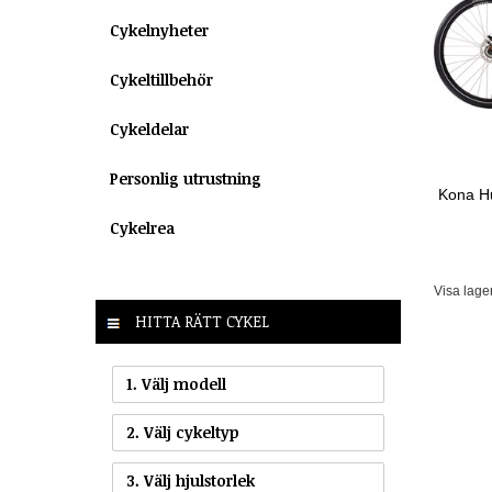
Cykelnyheter
Cykeltillbehör
Cykeldelar
Personlig utrustning
Kona H
Cykelrea
Visa lage
HITTA RÄTT CYKEL
1. Välj modell
2. Välj cykeltyp
3. Välj hjulstorlek