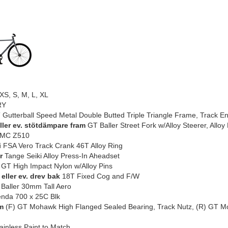
XS, S, M, L, XL
RY
Gutterball Speed Metal Double Butted Triple Triangle Frame, Track E
eller ev. stötdämpare fram
GT Baller Street Fork w/Alloy Steerer, Alloy
MC Z510
i
FSA Vero Track Crank 46T Alloy Ring
r
Tange Seiki Alloy Press-In Aheadset
GT High Impact Nylon w/Alloy Pins
eller ev. drev bak
18T Fixed Cog and F/W
Baller 30mm Tall Aero
nda 700 x 25C Blk
m
(F) GT Mohawk High Flanged Sealed Bearing, Track Nutz, (R) GT Mo
ainless Paint to Match