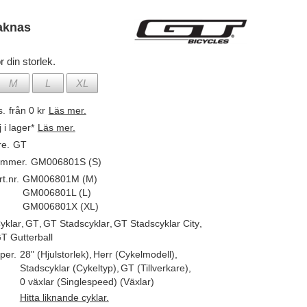
aknas
r din storlek.
M
L
XL
s.
från 0 kr
Läs mer.
j i lager*
Läs mer.
re.
GT
ummer.
GM006801S (S)
t.nr.
GM006801M (M)
GM006801L (L)
GM006801X (XL)
yklar
,
GT
,
GT Stadscyklar
,
GT Stadscyklar City
,
T Gutterball
per.
28" (Hjulstorlek)
,
Herr (Cykelmodell)
,
Stadscyklar (Cykeltyp)
,
GT (Tillverkare)
,
0 växlar (Singlespeed) (Växlar)
Hitta liknande cyklar.