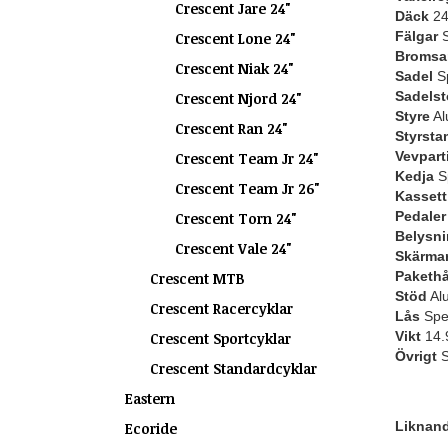
Crescent Jare 24"
Däck
24
Fälgar
S
Crescent Lone 24"
Bromsa
Crescent Niak 24"
Sadel
Sp
Sadelst
Crescent Njord 24"
Styre
Al
Crescent Ran 24"
Styrsta
Vevpart
Crescent Team Jr 24"
Kedja
S
Crescent Team Jr 26"
Kassett
Pedaler
Crescent Torn 24"
Belysn
Crescent Vale 24"
Skärma
Pakethå
Crescent MTB
Stöd
Al
Crescent Racercyklar
Lås
Spe
Vikt
14.
Crescent Sportcyklar
Övrigt
S
Crescent Standardcyklar
Eastern
Liknande
Ecoride