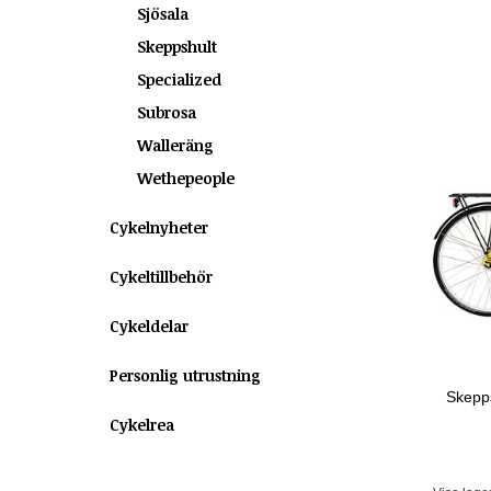
Sjösala
Skeppshult
Specialized
Subrosa
Walleräng
Wethepeople
Cykelnyheter
Cykeltillbehör
Cykeldelar
Personlig utrustning
Skepps
Cykelrea