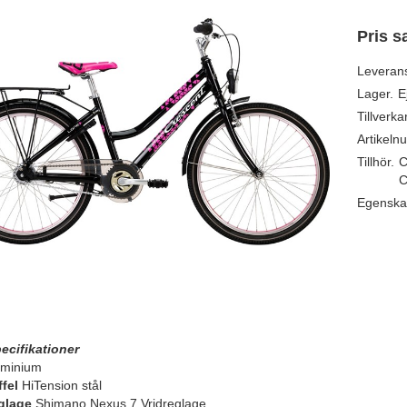
Pris s
Leveran
Lager.
E
Tillverka
Artikeln
Tillhör.
C
C
Egenska
ecifikationer
minium
fel
HiTension stål
glage
Shimano Nexus 7 Vridreglage