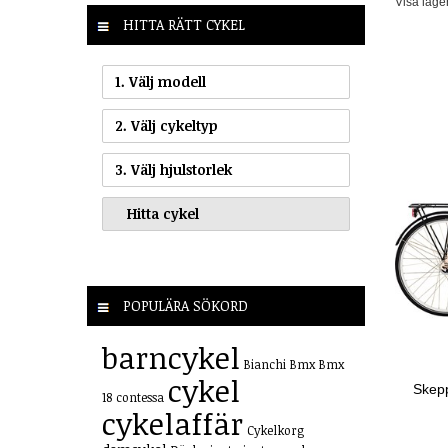
Visa lage
HITTA RÄTT CYKEL
1. Välj modell
2. Välj cykeltyp
3. Välj hjulstorlek
POPULÄRA SÖKORD
barncykel
Bianchi
Bmx
Bmx
cykel
Skepp
18
contessa
cykelaffär
Cykelkorg