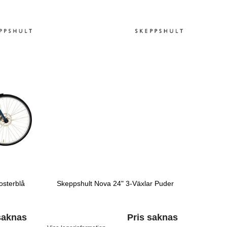
osterblå
Skeppshult Nova 24" 3-Växlar Puder
saknas
Pris saknas