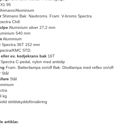
X1.95
himano/Aluminium
r
Shimano Bak: Navbroms. Fram: V-broms Spectra
ectra Chill
olpe
Aluminium silver 27,2 mm
uminium 540 mm
m
Aluminium
i
Spectra 36T 152 mm
pectra/KMC STD.
 eller ev. kedjekrans bak
16T
Spectra C-pedal, nylon med antislip
ing
Fram: Batterilampa on/off Bak: Diodlampa med reflex on/off
r
Stål
llare
Stål
uminium
ctra
9 kg
olid stöldskyddsförsäkring
 artiklar.