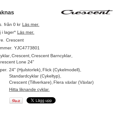
aknas
s.
från 0 kr
Läs mer.
j i lager*
Läs mer.
re.
Crescent
ummer.
YJC4773801
yklar
,
Crescent
,
Crescent Barncyklar
,
rescent Lone 24"
per.
24" (Hjulstorlek)
,
Flick (Cykelmodell)
,
Standardcyklar (Cykeltyp)
,
Crescent (Tillverkare)
,
Flera växlar (Växlar)
Hitta liknande cyklar.