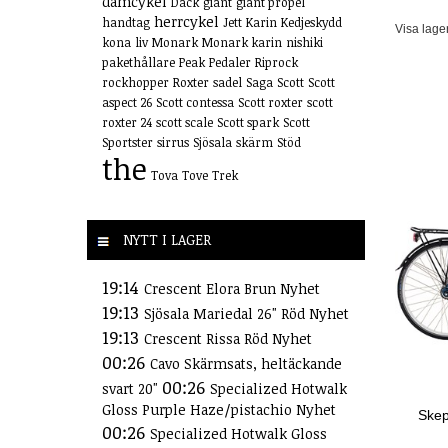
damcykel
Däck
giant
giant propel
herrcykel
handtag
Jett
Karin
Kedjeskydd
Visa lage
kona
liv
Monark
Monark karin
nishiki
pakethållare
Peak
Pedaler
Riprock
rockhopper
Roxter
sadel
Saga
Scott
Scott
aspect 26
Scott contessa
Scott roxter
scott
roxter 24
scott scale
Scott spark
Scott
Sportster
sirrus
Sjösala
skärm
Stöd
the
Tova
Tove
Trek
NYTT I LAGER
19:14
Crescent Elora Brun Nyhet
19:13
Sjösala Mariedal 26" Röd Nyhet
19:13
Crescent Rissa Röd Nyhet
00:26
Cavo Skärmsats, heltäckande
00:26
svart 20"
Specialized Hotwalk
Gloss Purple Haze/pistachio Nyhet
Skep
00:26
Specialized Hotwalk Gloss