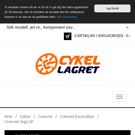
Vi använder cookies för att se till att vi ger dig den bästa upplevelsen
Jag förstår
på vår hemsida. Om du fortsätter att använda den här webbplatsen
kommer vi att anta att du godkänner detta.
Mer information
0 ARTIKLAR I VARUKORGEN - 0:-
Toggle
navigation
Hem
/
Cyklar
/
Crescent
/
Crescent Barncyklar
/
Crescent Saga 20"