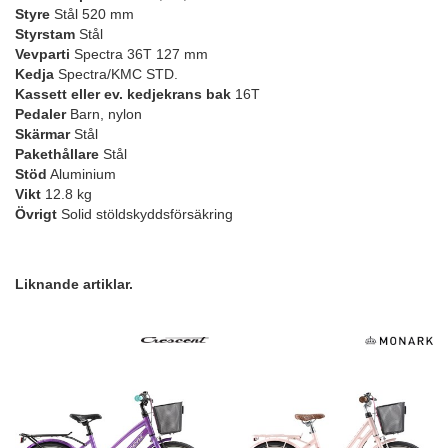
Styre
Stål 520 mm
Styrstam
Stål
Vevparti
Spectra 36T 127 mm
Kedja
Spectra/KMC STD.
Kassett eller ev. kedjekrans bak
16T
Pedaler
Barn, nylon
Skärmar
Stål
Pakethållare
Stål
Stöd
Aluminium
Vikt
12.8 kg
Övrigt
Solid stöldskyddsförsäkring
Liknande artiklar.