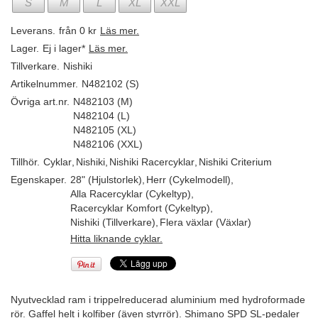
S
M
L
XL
XXL
Leverans.
från 0 kr
Läs mer.
Lager.
Ej i lager*
Läs mer.
Tillverkare.
Nishiki
Artikelnummer.
N482102 (S)
Övriga art.nr.
N482103 (M)
N482104 (L)
N482105 (XL)
N482106 (XXL)
Tillhör.
Cyklar
,
Nishiki
,
Nishiki Racercyklar
,
Nishiki Criterium
Egenskaper.
28" (Hjulstorlek)
,
Herr (Cykelmodell)
,
Alla Racercyklar (Cykeltyp)
,
Racercyklar Komfort (Cykeltyp)
,
Nishiki (Tillverkare)
,
Flera växlar (Växlar)
Hitta liknande cyklar.
Nyutvecklad ram i trippelreducerad aluminium med hydroformade
rör. Gaffel helt i kolfiber (även styrrör). Shimano SPD SL-pedaler