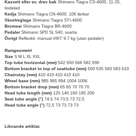
Kassett eller ev. drev bak
Shimano Tiagra CS-4600, 11-25,
tiodelad
Kedja
Shimano Tiagra CN-4600, 106 länkar
Växelreglage
Shimano Tiagra STI-4600
Bromsar
Shimano Tiagra BR-4600
Pedaler
Shimano SPD SL 540, svarta
Övrigt
Reflexkit, manual VIKT 9,7 kg (utan pedaler)
Ramgeometri
Size
S M L XL XXL
Top tube horizontal (mm)
542 550 566 582 590
Bottom bracket to top of seattube (mm)
500 535 560 583 610
Chainstay (mm)
410 410 410 410 410
Wheel base (mm)
985 985 994 1004 1006
Bottom bracket drop (mm)
65 65 70 70 70
Head tube length (mm)
120 140 160 185 200
Seat tube angle (°)
74,5 74 73,5 73 72,5
Head tube angle (°)
72,5 73 73 73 73
Liknande artiklar.