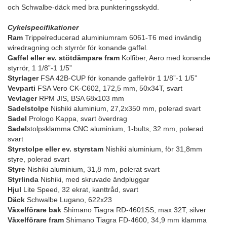
och Schwalbe-däck med bra punkteringsskydd.
Cykelspecifikationer
Ram
Trippelreducerad aluminiumram 6061-T6 med invändig
wiredragning och styrrör för konande gaffel.
Gaffel eller ev. stötdämpare fram
Kolfiber, Aero med konande
styrrör, 1 1/8”-1 1/5”
Styrlager
FSA 42B-CUP för konande gaffelrör 1 1/8”-1 1/5”
Vevparti
FSA Vero CK-C602, 172,5 mm, 50x34T, svart
Vevlager
RPM JIS, BSA 68x103 mm
Sadelstolpe
Nishiki aluminium, 27,2x350 mm, polerad svart
Sadel
Prologo Kappa, svart överdrag
Sadel
stolpsklamma CNC aluminium, 1-bults, 32 mm, polerad
svart
Styrstolpe eller ev. styrstam
Nishiki aluminium, för 31,8mm
styre, polerad svart
Styre
Nishiki aluminium, 31,8 mm, polerat svart
Styrlinda
Nishiki, med skruvade ändpluggar
Hjul
Lite Speed, 32 ekrat, kanttråd, svart
Däck
Schwalbe Lugano, 622x23
Växelförare bak
Shimano Tiagra RD-4601SS, max 32T, silver
Växelförare fram
Shimano Tiagra FD-4600, 34,9 mm klamma