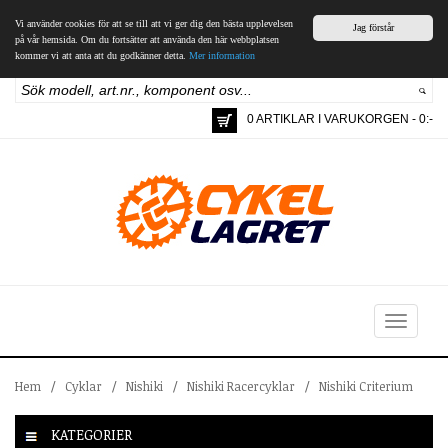
Vi använder cookies för att se till att vi ger dig den bästa upplevelsen
Jag förstår
på vår hemsida. Om du fortsätter att använda den här webbplatsen
kommer vi att anta att du godkänner detta.
Mer information
0 ARTIKLAR I VARUKORGEN - 0:-
Toggle
navigation
Hem
/
Cyklar
/
Nishiki
/
Nishiki Racercyklar
/
Nishiki Criterium
KATEGORIER