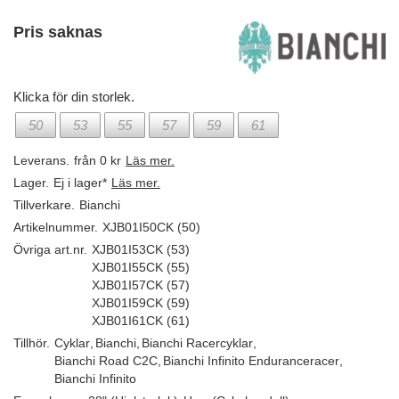
Pris saknas
Klicka för din storlek.
50
53
55
57
59
61
Leverans.
från 0 kr
Läs mer.
Lager.
Ej i lager*
Läs mer.
Tillverkare.
Bianchi
Artikelnummer.
XJB01I50CK (50)
Övriga art.nr.
XJB01I53CK (53)
XJB01I55CK (55)
XJB01I57CK (57)
XJB01I59CK (59)
XJB01I61CK (61)
Tillhör.
Cyklar
,
Bianchi
,
Bianchi Racercyklar
,
Bianchi Road C2C
,
Bianchi Infinito Enduranceracer
,
Bianchi Infinito