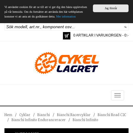
Vi använder cookies för att se till att vi ger dig den bästa upplevelsen
Jag förstår
på vår hemsida. Om du fortsätter att använda den här webbplatsen
kommer vi att anta att du godkänner detta.
Mer information
0 ARTIKLAR I VARUKORGEN - 0:-
Toggle
navigation
Hem
/
Cyklar
/
Bianchi
/
Bianchi Racercyklar
/
Bianchi Road C2C
/
Bianchi Infinito Enduranceracer
/
Bianchi Infinito