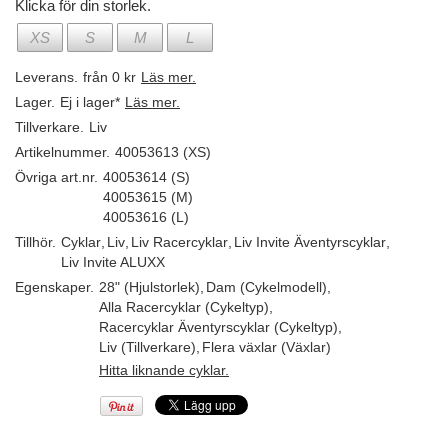
Klicka för din storlek.
XS
S
M
L
Leverans.
från 0 kr
Läs mer.
Lager.
Ej i lager*
Läs mer.
Tillverkare.
Liv
Artikelnummer.
40053613 (XS)
Övriga art.nr.
40053614 (S)
40053615 (M)
40053616 (L)
Tillhör.
Cyklar
,
Liv
,
Liv Racercyklar
,
Liv Invite Äventyrscyklar
,
Liv Invite ALUXX
Egenskaper.
28" (Hjulstorlek)
,
Dam (Cykelmodell)
,
Alla Racercyklar (Cykeltyp)
,
Racercyklar Äventyrscyklar (Cykeltyp)
,
Liv (Tillverkare)
,
Flera växlar (Växlar)
Hitta liknande cyklar.