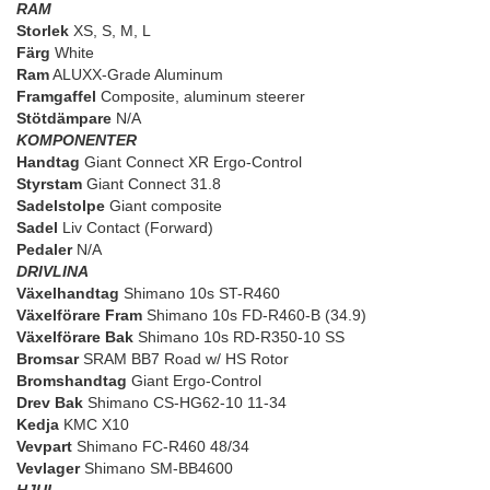
RAM
Storlek
XS, S, M, L
Färg
White
Ram
ALUXX-Grade Aluminum
Framgaffel
Composite, aluminum steerer
Stötdämpare
N/A
KOMPONENTER
Handtag
Giant Connect XR Ergo-Control
Styrstam
Giant Connect 31.8
Sadelstolpe
Giant composite
Sadel
Liv Contact (Forward)
Pedaler
N/A
DRIVLINA
Växelhandtag
Shimano 10s ST-R460
Växelförare Fram
Shimano 10s FD-R460-B (34.9)
Växelförare Bak
Shimano 10s RD-R350-10 SS
Bromsar
SRAM BB7 Road w/ HS Rotor
Bromshandtag
Giant Ergo-Control
Drev Bak
Shimano CS-HG62-10 11-34
Kedja
KMC X10
Vevpart
Shimano FC-R460 48/34
Vevlager
Shimano SM-BB4600