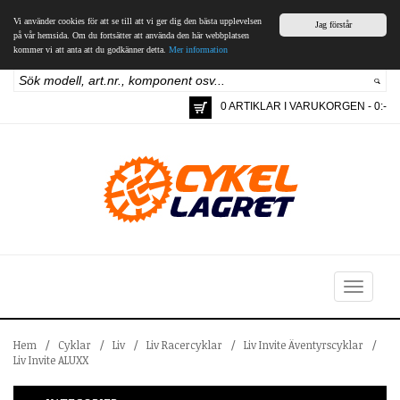
Vi använder cookies för att se till att vi ger dig den bästa upplevelsen
Jag förstår
på vår hemsida. Om du fortsätter att använda den här webbplatsen
kommer vi att anta att du godkänner detta.
Mer information
0 ARTIKLAR I VARUKORGEN - 0:-
Toggle
navigation
Hem
/
Cyklar
/
Liv
/
Liv Racercyklar
/
Liv Invite Äventyrscyklar
/
Liv Invite ALUXX