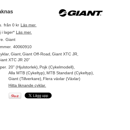
aknas
s.
från 0 kr
Läs mer.
j i lager*
Läs mer.
re.
Giant
ummer.
40060910
yklar
,
Giant
,
Giant Off-Road
,
Giant XTC JR
,
iant XTC JR 20"
per.
20" (Hjulstorlek)
,
Pojk (Cykelmodell)
,
Alla MTB (Cykeltyp)
,
MTB Standard (Cykeltyp)
,
Giant (Tillverkare)
,
Flera växlar (Växlar)
Hitta liknande cyklar.