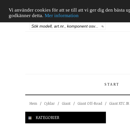
Vi använder cookies för att se till att vi ger dig den bäst
godkänner detta.
Mer information
START
Hem
/
Cyklar
/
Giant
/
Giant Off-Road
/
Giant XTC JR
KATEGORIER