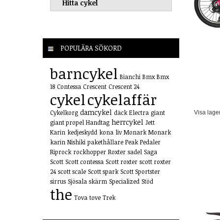
POPULÄRA SÖKORD
barncykel
Bianchi
Bmx
Bmx
18
Contessa
Crescent
Crescent 24
cykel
cykelaffär
damcykel
Cykelkorg
däck
Electra
giant
Visa lage
herrcykel
giant propel
Handtag
Jett
Karin
kedjeskydd
kona
liv
Monark
Monark
karin
Nishiki
pakethållare
Peak
Pedaler
Riprock
rockhopper
Roxter
sadel
Saga
Scott
Scott contessa
Scott roxter
scott roxter
24
scott scale
Scott spark
Scott Sportster
sirrus
Sjösala
skärm
Specialized
Stöd
the
Tova
tove
Trek