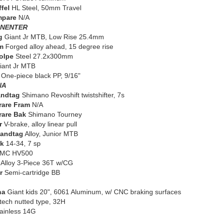
fel
HL Steel, 50mm Travel
mpare
N/A
NENTER
g
Giant Jr MTB, Low Rise 25.4mm
m
Forged alloy ahead, 15 degree rise
olpe
Steel 27.2x300mm
ant Jr MTB
One-piece black PP, 9/16"
NA
andtag
Shimano Revoshift twistshifter, 7s
rare Fram
N/A
rare Bak
Shimano Tourney
r
V-brake, alloy linear pull
andtag
Alloy, Junior MTB
k
14-34, 7 sp
MC HV500
Alloy 3-Piece 36T w/CG
r
Semi-cartridge BB
na
Giant kids 20", 6061 Aluminum, w/ CNC braking surfaces
ech nutted type, 32H
ainless 14G