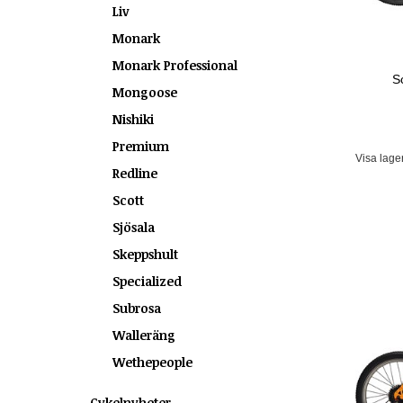
Liv
Monark
Monark Professional
S
Mongoose
Nishiki
Premium
Visa lage
Redline
Scott
Sjösala
Skeppshult
Specialized
Subrosa
Walleräng
Wethepeople
Cykelnyheter