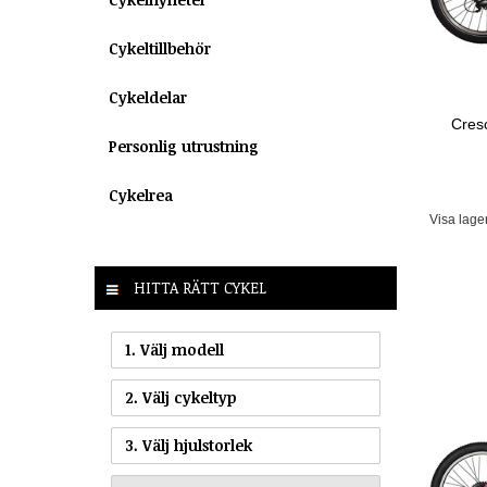
Cykeltillbehör
Cykeldelar
Cres
Personlig utrustning
Cykelrea
Visa lage
HITTA RÄTT CYKEL
1. Välj modell
2. Välj cykeltyp
3. Välj hjulstorlek