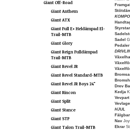
Giant Off-Road
Framgaf
Stötdä
Giant Anthem
KOMPO
Giant ATX
Handta
Styrsta
Giant Full E+ Heldämpad El-
Sadelst
Trail-MTB
Sadel
Gi
Giant Glory
Pedaler
DRIVLI
Giant Reign Fulldämpad
Växelh
Trail-MTB
Växelfö
Giant Revel JR
Växelfö
Bromsa
Giant Revel Standard-MTB
Bromsh
Giant Revel JR Boys 24"
Drev Ba
Kedja
K
Giant Rincon
Vevpart
Giant Split
Vevlage
HJUL
Giant Stance
Fälgba
Giant STP
Nav
Joyt
Ekrar
St
Giant Talon Trail-MTB