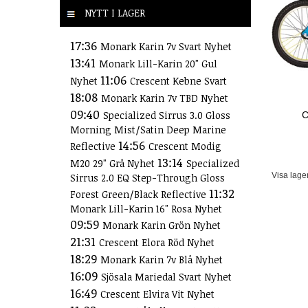
NYTT I LAGER
17:36
Monark Karin 7v Svart Nyhet
13:41
Monark Lill-Karin 20" Gul
11:06
Nyhet
Crescent Kebne Svart
18:08
Monark Karin 7v TBD Nyhet
09:40
Specialized Sirrus 3.0 Gloss
C
Morning Mist/Satin Deep Marine
14:56
Reflective
Crescent Modig
13:14
M20 29" Grå Nyhet
Specialized
Visa lage
Sirrus 2.0 EQ Step-Through Gloss
11:32
Forest Green/Black Reflective
Monark Lill-Karin 16" Rosa Nyhet
09:59
Monark Karin Grön Nyhet
21:31
Crescent Elora Röd Nyhet
18:29
Monark Karin 7v Blå Nyhet
16:09
Sjösala Mariedal Svart Nyhet
16:49
Crescent Elvira Vit Nyhet