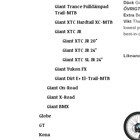
Däck
Gi
Giant Trance Fulldämpad
ÖVRIG
Trail-MTB
Extra
Be
Vikt
The 
Giant XTC Hardtail XC-MTB
lowest p
Giant XTC JR
best-in-
Giant XTC JR 20"
Giant XTC JR 24"
Liknande
Giant XTC SL JR 24"
Giant Yukon FX
Giant Dirt E+ El-Trail-MTB
Giant On-Road
Giant X-Road
Giant BMX
Globe
GT
Kona