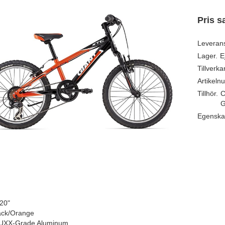
Pris s
Leveran
Lager.
E
Tillverka
Artikeln
Tillhör.
C
G
Egenska
20"
ck/Orange
UXX-Grade Aluminum