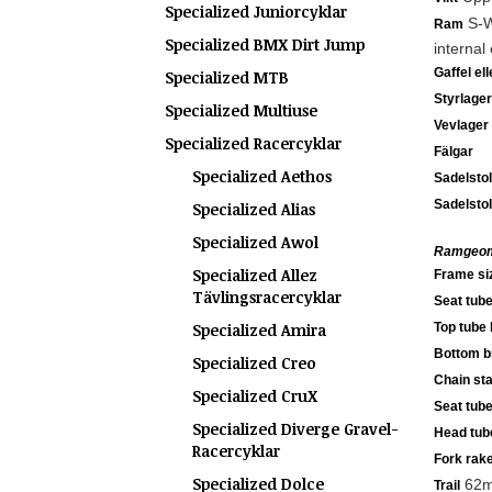
Specialized Juniorcyklar
S-Wo
Ram
Specialized BMX Dirt Jump
internal
Gaffel el
Specialized MTB
Styrlager
Specialized Multiuse
Vevlager
Specialized Racercyklar
Fälgar
Specialized Aethos
Sadelsto
Sadelsto
Specialized Alias
Specialized Awol
Ramgeom
Specialized Allez
Frame si
Tävlingsracercyklar
Seat tube
Specialized Amira
Top tube 
Bottom b
Specialized Creo
Chain sta
Specialized CruX
Seat tube
Specialized Diverge Gravel-
Head tub
Racercyklar
Fork rak
Specialized Dolce
62m
Trail