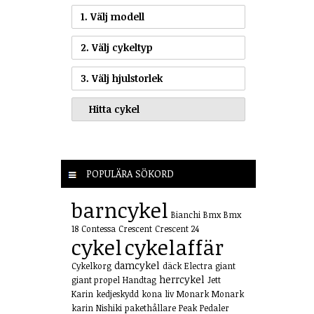
1. Välj modell
2. Välj cykeltyp
3. Välj hjulstorlek
POPULÄRA SÖKORD
barncykel
Bianchi
Bmx
Bmx
18
Contessa
Crescent
Crescent 24
cykel
cykelaffär
damcykel
Cykelkorg
däck
Electra
giant
herrcykel
giant propel
Handtag
Jett
Karin
kedjeskydd
kona
liv
Monark
Monark
karin
Nishiki
pakethållare
Peak
Pedaler