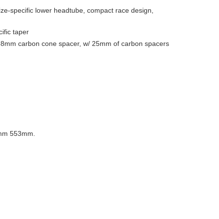
ze-specific lower headtube, compact race design,
fic taper
ngs, 8mm carbon cone spacer, w/ 25mm of carbon spacers
mm 553mm.