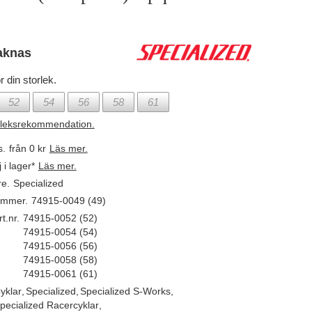
aknas
r din storlek.
52
54
56
58
61
rleksrekommendation.
s.
från 0 kr
Läs mer.
j i lager*
Läs mer.
re.
Specialized
ummer.
74915-0049 (49)
t.nr.
74915-0052 (52)
74915-0054 (54)
74915-0056 (56)
74915-0058 (58)
74915-0061 (61)
yklar
,
Specialized
,
Specialized S-Works
,
pecialized Racercyklar
,