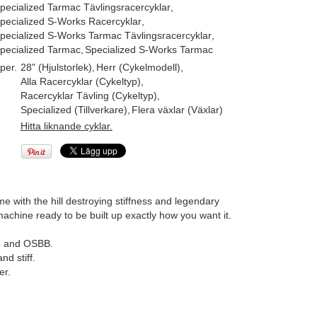
pecialized Tarmac Tävlingsracercyklar
,
pecialized S-Works Racercyklar
,
pecialized S-Works Tarmac Tävlingsracercyklar
,
pecialized Tarmac
,
Specialized S-Works Tarmac
per.
28" (Hjulstorlek)
,
Herr (Cykelmodell)
,
Alla Racercyklar (Cykeltyp)
,
Racercyklar Tävling (Cykeltyp)
,
Specialized (Tillverkare)
,
Flera växlar (Växlar)
Hitta liknande cyklar.
 with the hill destroying stiffness and legendary
chine ready to be built up exactly how you want it.
e and OSBB.
d stiff.
er.