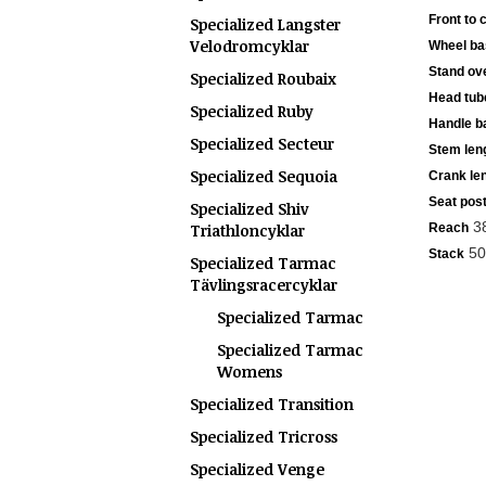
Front to 
Specialized Langster
Velodromcyklar
Wheel ba
Stand ove
Specialized Roubaix
Head tub
Specialized Ruby
Handle ba
Specialized Secteur
Stem len
Specialized Sequoia
Crank le
Seat post
Specialized Shiv
3
Triathloncyklar
Reach
50
Stack
Specialized Tarmac
Tävlingsracercyklar
Specialized Tarmac
Specialized Tarmac
Womens
Specialized Transition
Specialized Tricross
Specialized Venge