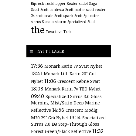
Riprock
rockhopper
Roxter
sadel
Saga
Scott
Scott contessa
Scott roxter
scott roxter
24
scott scale
Scott spark
Scott Sportster
sirrus
Sjösala
skärm
Specialized
Stöd
the
Tova
tove
Trek
NYTT I LAGER
17:36
Monark Karin 7v Svart Nyhet
13:41
Monark Lill-Karin 20" Gul
11:06
Nyhet
Crescent Kebne Svart
18:08
Monark Karin 7v TBD Nyhet
09:40
Specialized Sirrus 3.0 Gloss
Morning Mist/Satin Deep Marine
14:56
Reflective
Crescent Modig
13:14
M20 29" Grå Nyhet
Specialized
Sirrus 2.0 EQ Step-Through Gloss
11:32
Forest Green/Black Reflective