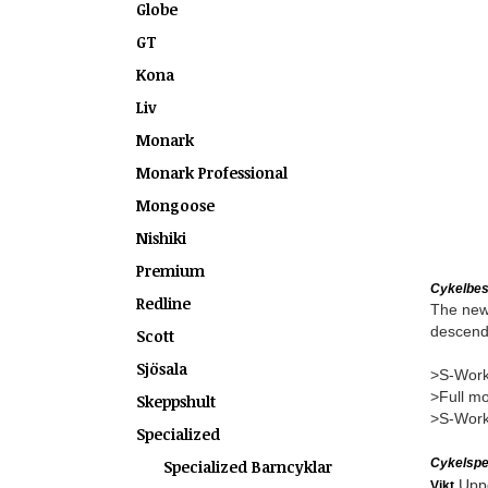
Globe
GT
Kona
Liv
Monark
Monark Professional
Mongoose
Nishiki
Premium
Cykelbes
Redline
The new 
descendi
Scott
Sjösala
>S-Work
>Full mo
Skeppshult
>S-Works
Specialized
Cykelspec
Specialized Barncyklar
Uppg
Vikt