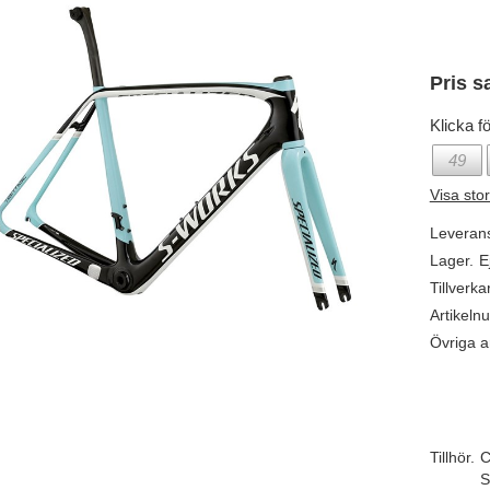
Pris s
Klicka fö
49
Visa sto
Leveran
Lager.
E
Tillverka
Artikeln
Övriga ar
Tillhör.
C
S