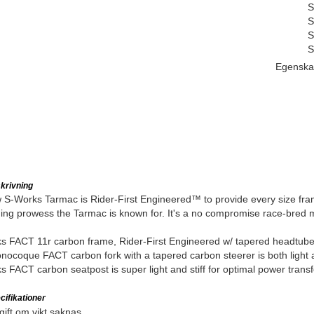
S
S
S
S
Egenska
krivning
S-Works Tarmac is Rider-First Engineered™ to provide every size frame
ng prowess the Tarmac is known for. It's a no compromise race-bred ma
s FACT 11r carbon frame, Rider-First Engineered w/ tapered headtub
nocoque FACT carbon fork with a tapered carbon steerer is both light an
 FACT carbon seatpost is super light and stiff for optimal power transf
ifikationer
ift om vikt saknas.