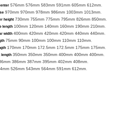
576mm 576mm 583mm 591mm 605mm 612mm.
center
970mm 970mm 978mm 986mm 1003mm 1013mm.
se
730mm 755mm 775mm 795mm 826mm 850mm.
r height
100mm 120mm 140mm 160mm 190mm 210mm.
e length
400mm 420mm 420mm 420mm 440mm 440mm.
r width
75mm 90mm 100mm 100mm 110mm 110mm.
gth
170mm 170mm 172.5mm 172.5mm 175mm 175mm.
ngth
350mm 350mm 350mm 400mm 400mm 400mm.
 length
86mm 386mm 387mm 395mm 402mm 408mm.
4mm 526mm 543mm 564mm 591mm 612mm.