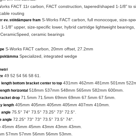
rks FACT 11r carbon, FACT construction, tapered/shaped 1-1/8" to si
 cable routing
S-Works FACT carbon, full monocoque, size-speci
ler ev. stötdämpare fram
1-1/8" upper, size-specific lower, hybrid cartridge lightweight beari
CeramicSpeed, ceramic bearings
S-Works FACT carbon, 20mm offset, 27.2mm
lpe
Specialized, integrated wedge
lpsklämma
etri
49 52 54 56 58 61.
ze
431mm 462mm 481mm 501mm 522
 length bottom bracket center to top
518mm 537mm 548mm 565mm 582mm 600mm.
length horizontal
71.5mm 71.5mm 69mm 69mm 67.5mm 67.5mm.
racket drop
405mm 405mm 405mm 405mm 407mm 410mm.
y length
75.5° 74° 73.5° 73.25° 73° 72.5°.
 angle
72.25° 73° 73° 73.5° 73.5° 74°.
e angle
45mm 45mm 45mm 43mm 43mm 43mm.
e
m 57mm 57mm 56mm 56mm 53mm.