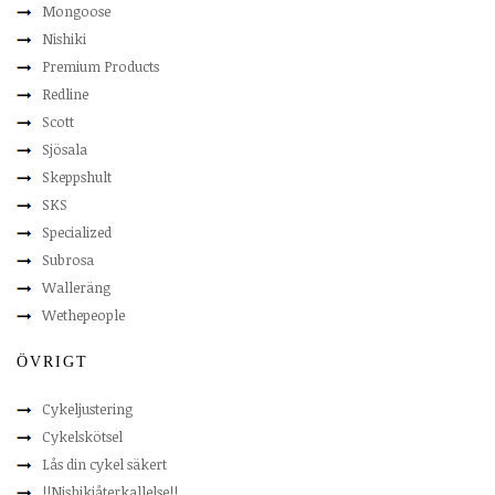
Mongoose
Nishiki
Premium Products
Redline
Scott
Sjösala
Skeppshult
SKS
Specialized
Subrosa
Walleräng
Wethepeople
ÖVRIGT
Cykeljustering
Cykelskötsel
Lås din cykel säkert
!!Nishikiåterkallelse!!