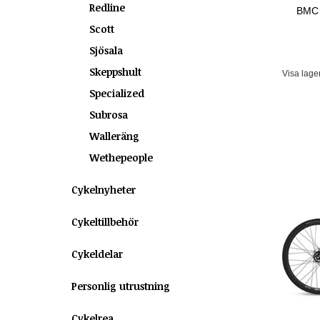
Redline
BMC 
Scott
Sjösala
Skeppshult
Visa lage
Specialized
Subrosa
Walleräng
Wethepeople
Cykelnyheter
Cykeltillbehör
Cykeldelar
Personlig utrustning
Cykelrea