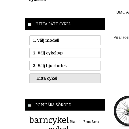
BMC Al
HITTA RÄTT CYKEL
Visa lage
1. Välj modell
2. Välj cykeltyp
3. Välj hjulstorlek
POPULÄRA SÖKORD
barncykel
Bianchi
Bmx
Bmx