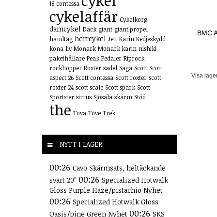
cykel
18
contessa
cykelaffär
Cykelkorg
damcykel
Däck
giant
giant propel
BMC A
herrcykel
handtag
Jett
Karin
Kedjeskydd
kona
liv
Monark
Monark karin
nishiki
pakethållare
Peak
Pedaler
Riprock
rockhopper
Roxter
sadel
Saga
Scott
Scott
Visa lage
aspect 26
Scott contessa
Scott roxter
scott
roxter 24
scott scale
Scott spark
Scott
Sportster
sirrus
Sjösala
skärm
Stöd
the
Tova
Tove
Trek
NYTT I LAGER
00:26
Cavo Skärmsats, heltäckande
00:26
svart 20"
Specialized Hotwalk
Gloss Purple Haze/pistachio Nyhet
00:26
Specialized Hotwalk Gloss
00:26
Oasis/pine Green Nyhet
SKS