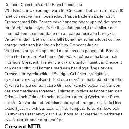
Det som Celesteblå är för Bianchi måste ju
Världsmästarcykelorange vara för Crescent. Det var i slutet av 80-
talet och det var min födelsedag. Pappa hade en pärlemorvit
Crescent med Dia-Compe växelhandtag högst upp på det nedre
ramröret, bockat styre, Selle Italia lädersadel, flaskhållare och
med märken som berättade om att pappa minsann har cyklat
Vätternrundan. Det var i alla fall i början av sommarlovet och på
garageuppfarten blänkte en helt ny Crescent Junior
Världsmästarcykel ikapp med mammas och pappas bil. Bredvid
bilen stod morfars Puch med läderväska på pakethållaren och
mormors Crescent. Tre av fyra cyklar utanför huset var Crescent
och det är hit vi vill komma med den här långa långa texten.
Crescent är cykeltradition i Sverige. Och/eller cykelglädje,
cykelhantverk, cykelsport. Testa du också att haka på ett ord efter
cykel så får du se. Salvatore Grimaldi kanske också var där den
där sommardagen förresten. I slutet av nittiotalet köpte nämligen
Grimaldi och Grimaldis schabrakstora företag Cycleurope Puch
också. Det var då det. Världsmästarcykel-orange är i alla fall lika
aktuellt just nu och då. Exa, Ultima, Tempus, Tera, Rimfaxe och
28 stycken Crescentcyklar till. Allihopa är lackerade i tillverkarens
cykelkulturbärande orangea färg.
Crescent MTB