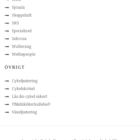
Sjösala
Skeppshult
SKS
Specialized
Subrosa
Walleräng
Wethepeople
ÖVRIGT
Cykeljustering
Cykelskötsel
Lås din cykel säkert
!!Nishikiåterkallelse!!
Växeljustering