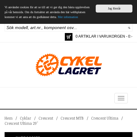
Vi använder cookies för att se till att vi ger dig den bästa upplevelsen
Jag förstår
på vår hemsida. Om du fortsätter att använda den här webbplatsen
kommer vi att anta att du godkänner detta.
Mer information
0 ARTIKLAR I VARUKORGEN - 0:-
Toggle
navigation
Hem
/
Cyklar
/
Crescent
/
Crescent MTB
/
Crescent Ultima
/
Crescent Ultima 29"