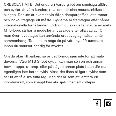
CRESCENT MTB. Det enda vi i Varberg vet om smutsiga affärer
och cyklar, är våra kunders relationer till sina mountainbikes i
skogen. Där ute är exempelvis tåliga dämpargafflar, lätta ramar
och lockoutreglage ett måste. Cyklarna är framtagna efter hårda
internationella förhållanden. Och om du ska delta i några av årets
MTB-lopp, så har vi modeller anpassade efter alla väglag. Om
man överhuvudtaget kan använda ordet väglag i sådana här
sammanhang. Ta en extra noga titt på våra nya 29-tummare,
innan du smutsar ner dig för mycket.
Om du åker till parken, så är det förmodligen inte för att mata
duvorna. Våra MTB Street-cyklar kan man se i en och annan
bowl, trappa, u-ramp, eller på någon annan plats i stan där man
egentligen inte borde cykla. Visst, det finns billigare cyklar som
ser ut att tåla lika tuffa tag. Men det är som att jämföra en
inomhuskatt, som knappt kan äta själv, med ett vildlejon.