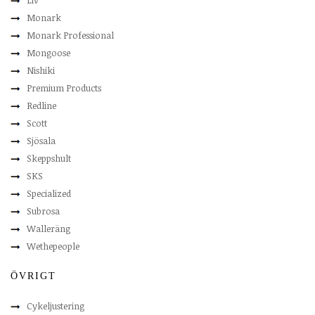
Liv
Monark
Monark Professional
Mongoose
Nishiki
Premium Products
Redline
Scott
Sjösala
Skeppshult
SKS
Specialized
Subrosa
Walleräng
Wethepeople
ÖVRIGT
Cykeljustering