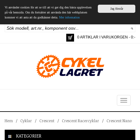
Vi använder cookies för att se till att vi ger dig den bästa upplevelsen
Jag förstår
på vår hemsida. Om du fortsätter att använda den här webbplatsen
kommer vi att anta att du godkänner detta.
Mer information
0 ARTIKLAR I VARUKORGEN - 0:-
Toggle
navigation
Hem
/
Cyklar
/
Crescent
/
Crescent Racercyklar
/
Crescent Nano
KATEGORIER