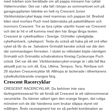
med märken som berättade om att pappa minsann har cyklat
Vätternrundan. Det var i alla fall i början av sommarlovet och på
garageuppfarten blänkte en helt ny Crescent Junior
Världsmästarcykel ikapp med mammas och pappas bil. Bredvid
bilen stod morfars Puch med läderväska på pakethållaren och
mormors Crescent. Tre av fyra cyklar utanför huset var Crescent
och det är hit vi vill komma med den här långa långa texten.
Crescent är cykeltradition i Sverige. Och/eller cykelglädje,
cykelhantverk, cykelsport. Testa du också att haka på ett ord efter
cykel så får du se. Salvatore Grimaldi kanske också var där den
där sommardagen förresten. I slutet av nittiotalet köpte nämligen
Grimaldi och Grimaldis schabrakstora företag Cycleurope Puch
också. Det var då det. Världsmästarcykel-orange är i alla fall lika
aktuellt just nu och då. Exa, Ultima, Tempus, Tera, Rimfaxe och
28 stycken Crescentcyklar till. Allihopa är lackerade i tillverkarens
cykelkulturbärande orangea färg.
Crescent Racercyklar
CRESCENT RACERCYKLAR. Du behöver inte vara
tävlingsintresserad för att förstå att Crescent är ett välrenommerat
varumärke. Du känner säkert igen den orange färgen, det rutiga
mönstret och de där händerna som brukar släppa styret vid
mållinjen. Årets racesegment har en så perfekt kombination av