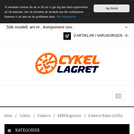
Vi använder cookies för att se till att vi ger dig den bästa upplevelsen
Jag förstår
på vår hemsida. Om du fortsätter att använda den här webbplatsen
kommer vi att anta att du godkänner detta.
Mer information
0 ARTIKLAR I VARUKORGEN - 0:-
Toggle
navigation
Hem
/
Cyklar
/
Eastern
/
BMX Beginner
/
Eastern Bikes Griffin
KATEGORIER