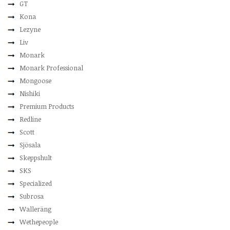
GT
Kona
Lezyne
Liv
Monark
Monark Professional
Mongoose
Nishiki
Premium Products
Redline
Scott
Sjösala
Skeppshult
SKS
Specialized
Subrosa
Walleräng
Wethepeople