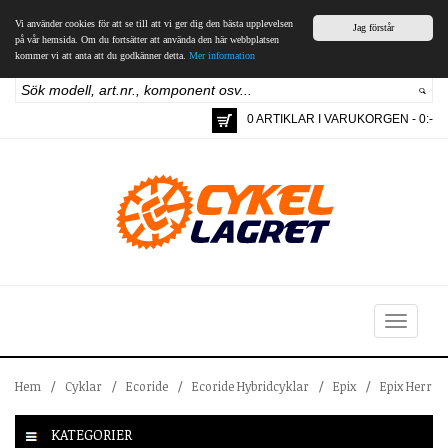
Vi använder cookies för att se till att vi ger dig den bästa upplevelsen
Jag förstår
på vår hemsida. Om du fortsätter att använda den här webbplatsen
kommer vi att anta att du godkänner detta.
Mer information
0 ARTIKLAR I VARUKORGEN - 0:-
Toggle
navigation
Hem
/
Cyklar
/
Ecoride
/
Ecoride Hybridcyklar
/
Epix
/
Epix Herr
KATEGORIER