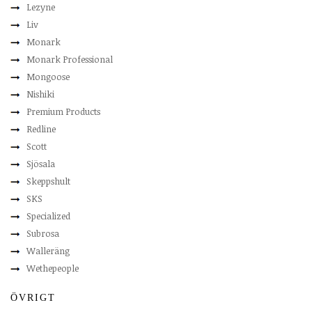
Lezyne
Liv
Monark
Monark Professional
Mongoose
Nishiki
Premium Products
Redline
Scott
Sjösala
Skeppshult
SKS
Specialized
Subrosa
Walleräng
Wethepeople
ÖVRIGT