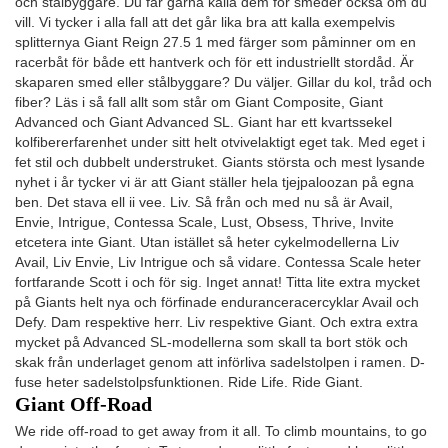
och stålbyggare. Du får gärna kalla dem för smeder också om du
vill. Vi tycker i alla fall att det går lika bra att kalla exempelvis
splitternya Giant Reign 27.5 1 med färger som påminner om en
racerbåt för både ett hantverk och för ett industriellt stordåd. Är
skaparen smed eller stålbyggare? Du väljer. Gillar du kol, tråd och
fiber? Läs i så fall allt som står om Giant Composite, Giant
Advanced och Giant Advanced SL. Giant har ett kvartssekel
kolfibererfarenhet under sitt helt otvivelaktigt eget tak. Med eget i
fet stil och dubbelt understruket. Giants största och mest lysande
nyhet i år tycker vi är att Giant ställer hela tjejpaloozan på egna
ben. Det stava ell ii vee. Liv. Så från och med nu så är Avail,
Envie, Intrigue, Contessa Scale, Lust, Obsess, Thrive, Invite
etcetera inte Giant. Utan istället så heter cykelmodellerna Liv
Avail, Liv Envie, Liv Intrigue och så vidare. Contessa Scale heter
fortfarande Scott i och för sig. Inget annat! Titta lite extra mycket
på Giants helt nya och förfinade enduranceracercyklar Avail och
Defy. Dam respektive herr. Liv respektive Giant. Och extra extra
mycket på Advanced SL-modellerna som skall ta bort stök och
skak från underlaget genom att införliva sadelstolpen i ramen. D-
fuse heter sadelstolpsfunktionen. Ride Life. Ride Giant.
Giant Off-Road
We ride off-road to get away from it all. To climb mountains, to go