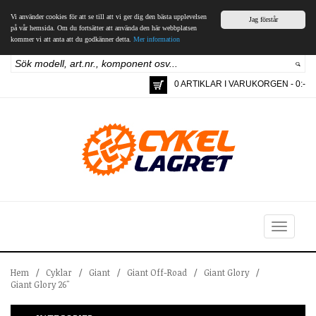
Vi använder cookies för att se till att vi ger dig den bästa upplevelsen
Jag förstår
på vår hemsida. Om du fortsätter att använda den här webbplatsen
kommer vi att anta att du godkänner detta.
Mer information
0 ARTIKLAR I VARUKORGEN - 0:-
Toggle
navigation
Hem
/
Cyklar
/
Giant
/
Giant Off-Road
/
Giant Glory
/
Giant Glory 26"