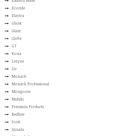
Eastern Bikes
Ecoride
Electra
Ghost
Giant
Globe
GT
Kona
Lezyne
Liv
Monark
Monark Professional
Mongoose
Nishiki
Premium Products
Redline
Scott
Sjösala