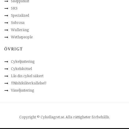
Skeppshult
SKS
Specialized
Subrosa
Walleräng
Wethepeople
ÖVRIGT
Cykeljustering
Cykelskötsel
Lås din cykel säkert
!!Nishikiåterkallelse!!
Växeljustering
Copyright © Cykellagret.se. Alla rättigheter förbehålls.