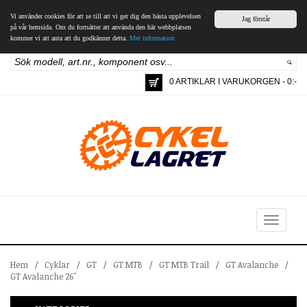
Vi använder cookies för att se till att vi ger dig den bästa upplevelsen
Jag förstår
på vår hemsida. Om du fortsätter att använda den här webbplatsen
kommer vi att anta att du godkänner detta.
Mer information
0 ARTIKLAR I VARUKORGEN - 0:-
Toggle
navigation
Hem
/
Cyklar
/
GT
/
GT MTB
/
GT MTB Trail
/
GT Avalanche
/
GT Avalanche 26"