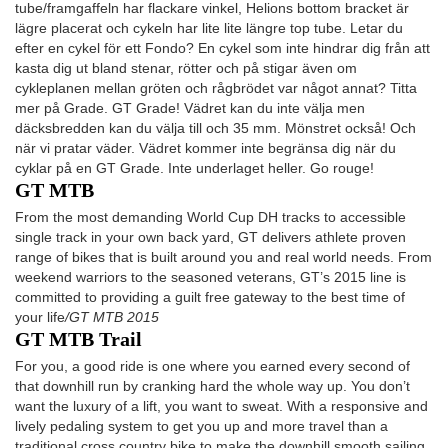
tube/framgaffeln har flackare vinkel, Helions bottom bracket är
lägre placerat och cykeln har lite lite längre top tube. Letar du
efter en cykel för ett Fondo? En cykel som inte hindrar dig från att
kasta dig ut bland stenar, rötter och på stigar även om
cykleplanen mellan gröten och rågbrödet var något annat? Titta
mer på Grade. GT Grade! Vädret kan du inte välja men
däcksbredden kan du välja till och 35 mm. Mönstret också! Och
när vi pratar väder. Vädret kommer inte begränsa dig när du
cyklar på en GT Grade. Inte underlaget heller. Go rouge!
GT MTB
From the most demanding World Cup DH tracks to accessible
single track in your own back yard, GT delivers athlete proven
range of bikes that is built around you and real world needs. From
weekend warriors to the seasoned veterans, GT’s 2015 line is
committed to providing a guilt free gateway to the best time of
your life
/GT MTB 2015
GT MTB Trail
For you, a good ride is one where you earned every second of
that downhill run by cranking hard the whole way up. You don’t
want the luxury of a lift, you want to sweat. With a responsive and
lively pedaling system to get you up and more travel than a
traditional cross country bike to make the downhill smooth sailing,