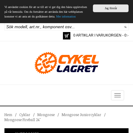
Vi använder cookies för att se till att vi ger dig den bästa upplevelsen
Jag förstår
på vår hemsida. Om du fortsätter att använda den här webbplatsen
kommer vi att anta att du godkänner detta.
Mer information
0 ARTIKLAR I VARUKORGEN - 0:-
Toggle
navigation
Hem
/
Cyklar
/
Mongoose
/
Mongoose Juniorcyklar
/
Mongoose Fireball 24"